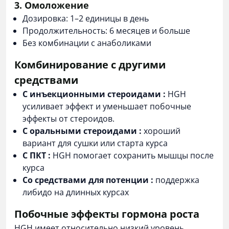
3. Омоложение
Дозировка: 1–2 единицы в день
Продолжительность: 6 месяцев и больше
Без комбинации с анаболиками
Комбинирование с другими
средствами
С
инъекционными стероидами
:
HGH
усиливает эффект и уменьшает побочные
эффекты от стероидов.
С
оральными стероидами
:
хороший
вариант для сушки или старта курса
С
ПКТ
:
HGH помогает сохранить мышцы после
курса
Со
средствами для потенции
:
поддержка
либидо на длинных курсах
Побочные эффекты гормона роста
HGH имеет относительно низкий уровень