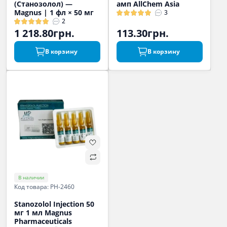
(Станозолол) —
амп AllChem Asia
Magnus | 1 фл × 50 мг
3
2
1 218.80грн.
113.30грн.
В корзину
В корзину
В наличии
Код товара: PH-2460
Stanozolol Injection 50
мг 1 мл Magnus
Pharmaceuticals