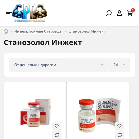
0
Инъекционные Стероиды
Станозолол Инжект
Станозолол Инжект