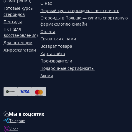
(Соматропин)
О нас
Готовые курсы
Первый курс стероидов: с чего начать
стероидов
Стероиды в Польше — купить спортивную
Пептиды
фармакологию онлайн
ПКТ (для
Оплата
восстановления)
Связаться с нами
Для потенции
Возврат товара
Жиросжигатели
Карта сайта
Производители
Подарочные сертификаты
Акции
Мы в соцсетях
Telegram
Viber