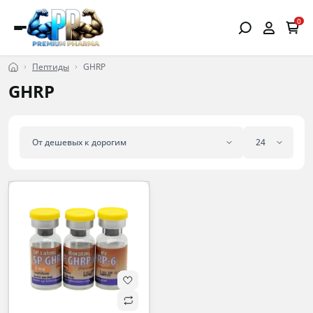
0
Пептиды
GHRP
GHRP