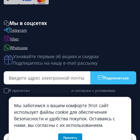
Мы в соцсетях
Telegram
Viber
Whatsapp
Узнавайте первым об акциях и скидках
Подпишитесь на нашу e-mail рассылку
Подписаться
Я прочитал
Условия соглашения
и согласен с условиями
Мы заботимся о вашем комфорте Этот сайт
использует файлы cookie для обеспечения
Работает на
ocStore
безопасности и удобства покупок. Оставаясь с
PremiumPharm © 2026
нами, вы согласны с их использованием.
Принять
0
0