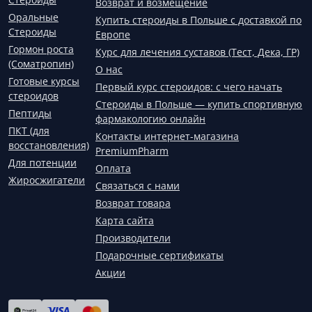
Возврат и возмещение
Оральные
Купить стероиды в Польше с доставкой по
Стероиды
Европе
Гормон роста
Курс для лечения суставов (Тест, Дека, ГР)
(Соматропин)
О нас
Готовые курсы
Первый курс стероидов: с чего начать
стероидов
Стероиды в Польше — купить спортивную
Пептиды
фармакологию онлайн
ПКТ (для
Контакты интернет-магазина
восстановления)
PremiumPharm
Для потенции
Оплата
Жиросжигатели
Связаться с нами
Возврат товара
Карта сайта
Производители
Подарочные сертификаты
Акции