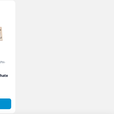
 PH-
thate