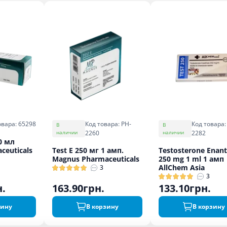
Код товара: PH-
Код товара:
овара: 65298
В
В
наличии
2260
наличии
2282
10 мл
ceuticals
Test E 250 мг 1 амп.
Testosterone Enan
Magnus Pharmaceuticals
250 mg 1 ml 1 амп
AllChem Asia
3
3
н.
163.90грн.
133.10грн.
зину
В корзину
В корзину