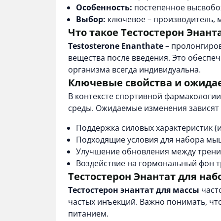
Особенность:
постепенное высвобож
Выбор:
ключевое – производитель, 
Что такое Тестостерон Энант
Testosterone Enanthate
– пролонгиров
вещества после введения. Это обеспе
организма всегда индивидуальна.
Ключевые свойства и ожид
В контексте спортивной фармакологи
среды. Ожидаемые изменения зависят 
Поддержка силовых характеристик (
Подходящие условия для набора мы
Улучшение обновления между тренир
Воздействие на гормональный фон т
Тестостерон Энантат для наб
Тестостерон энантат для массы
часто
частых инъекций. Важно понимать, что
питанием.