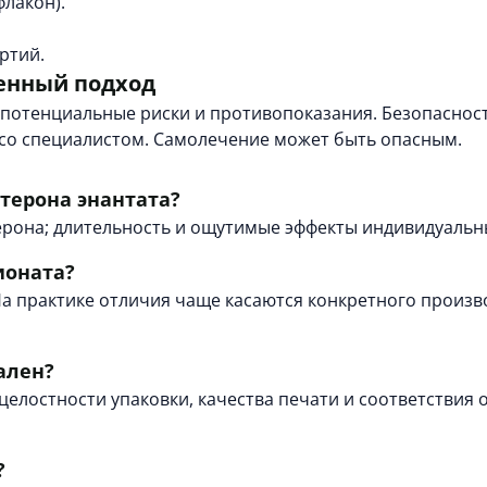
лакон).
ртий.
енный подход
отенциальные риски и противопоказания. Безопасность
 со специалистом. Самолечение может быть опасным.
стерона энантата?
рона; длительность и ощутимые эффекты индивидуальны
ионата?
а практике отличия чаще касаются конкретного произв
ален?
, целостности упаковки, качества печати и соответстви
?