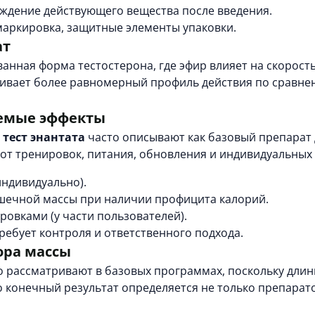
дение действующего вещества после введения.
маркировка, защитные элементы упаковки.
ат
анная форма тестостерона, где эфир влияет на скорос
чивает более равномерный профиль действия по сравне
аемые эффекты
и
тест энантата
часто описывают как базовый препарат
от тренировок, питания, обновления и индивидуальных
индивидуально).
шечной массы при наличии профицита калорий.
овками (у части пользователей).
ребует контроля и ответственного подхода.
ора массы
 рассматривают в базовых программах, поскольку дли
 конечный результат определяется не только препарато