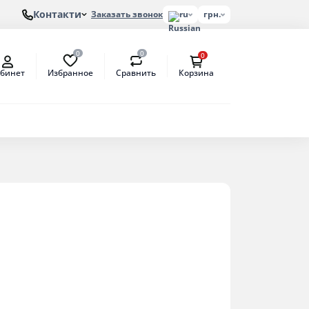
Контакти
Заказать звонок
ru
грн.
0
0
0
Избранное
Сравнить
бинет
Корзина
лонов
етат
антат