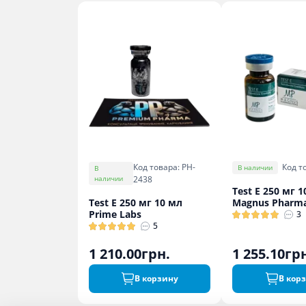
Код товара: PH-
Код т
В наличии
В
наличии
2438
Test E 250 мг 
Test E 250 мг 10 мл
Magnus Pharma
Prime Labs
3
5
1 210.00грн.
1 255.10гр
В корзину
В кор