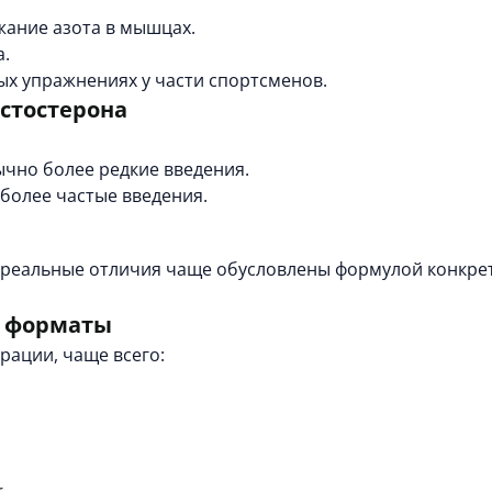
жание азота в мышцах.
а.
ых упражнениях у части спортсменов.
естостерона
чно более редкие введения.
более частые введения.
а реальные отличия чаще обусловлены формулой конкре
и форматы
рации, чаще всего: