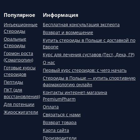
Популярное
Информация
Инъекционные
Бесплатная консультация эксперта
Стероиды
Возврат и возмещение
Оральные
Купить стероиды в Польше с доставкой по
Стероиды
Европе
Гормон роста
Курс для лечения суставов (Тест, Дека, ГР)
(Соматропин)
О нас
Готовые курсы
Первый курс стероидов: с чего начать
стероидов
Стероиды в Польше — купить спортивную
Пептиды
фармакологию онлайн
ПКТ (для
Контакты интернет-магазина
восстановления)
PremiumPharm
Для потенции
Оплата
Жиросжигатели
Связаться с нами
Возврат товара
Карта сайта
Производители