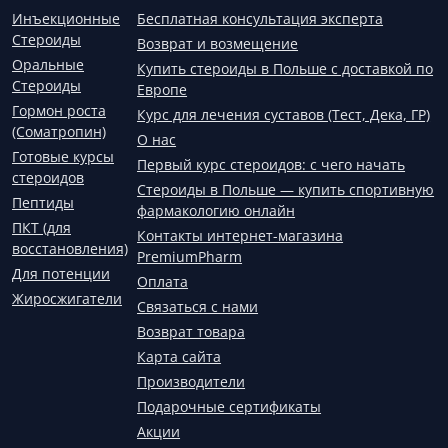
Инъекционные
Бесплатная консультация эксперта
Стероиды
Возврат и возмещение
Оральные
Купить стероиды в Польше с доставкой по
Стероиды
Европе
Гормон роста
Курс для лечения суставов (Тест, Дека, ГР)
(Соматропин)
О нас
Готовые курсы
Первый курс стероидов: с чего начать
стероидов
Стероиды в Польше — купить спортивную
Пептиды
фармакологию онлайн
ПКТ (для
Контакты интернет-магазина
восстановления)
PremiumPharm
Для потенции
Оплата
Жиросжигатели
Связаться с нами
Возврат товара
Карта сайта
Производители
Подарочные сертификаты
Акции