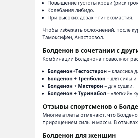
Повышение густоты крови (риск тро
Колебания либидо.
При высоких дозах – гинекомастия.
Чтобы избежать осложнений, после ку
Тамоксифен, Анастрозол.
Болденон в сочетании с дру
Комбинации Болденона позволяют рас
Болденон+Тестостерон
– классика д
Болденон + Тренболон
– для силы и
Болденон + Мастерон
– для сушки.
Болденон + Туринабол
– «легкий» к
Отзывы спортсменов о Болде
Многие атлеты отмечают, что Болденон
приращением силы и массы. В отзывах
Болденон для женщин