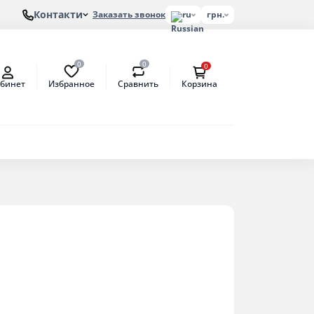
Контакти
Заказать звонок
ru
грн.
0
0
0
Избранное
Сравнить
бинет
Корзина
лонов
етат
антат