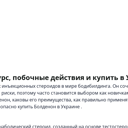
рс, побочные действия и купить в 
 инъекционных стероидов в мире бодибилдинга. Он соч
иски, поэтому часто становится выбором как новичкам,
енон, каковы его преимущества, как правильно применят
езопасно
купить Болденон в Украине
.
анаболический стероид, созданный на основе тестостер