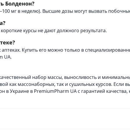
ь Болденон?
0–100 мг в неделю). Высшие дозы могут вызвать побочны
а?
 короткие курсы не дают должного результата.
теке?
х аптеках. Купить его можно только в специализирован
m UA.
 качественный набор массы, выносливость и минимальн
овой как массонаборных, так и сушильных курсов. Если
он в Украине
в PremiumPharm UA с гарантией качества,
1