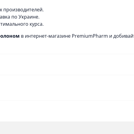
х производителей.
авка по Украине.
тимального курса.
дролоном
в интернет-магазине
PremiumPharm
и добивай