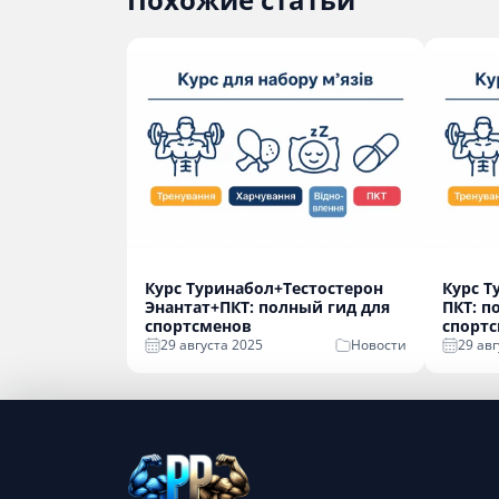
Курс Туринабол+Тестостерон
Курс Т
Энантат+ПКТ: полный гид для
ПКТ: п
спортсменов
спорт
29 августа 2025
Новости
29 авг