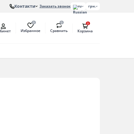
Контакти
Заказать звонок
ru
грн.
0
0
0
Избранное
Сравнить
бинет
Корзина
лонов
етат
антат