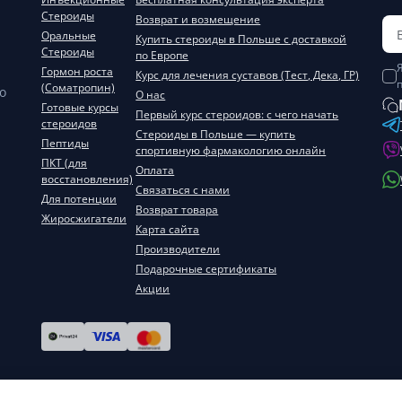
Стероиды
Возврат и возмещение
Оральные
Купить стероиды в Польше с доставкой
Стероиды
по Европе
Гормон роста
Курс для лечения суставов (Тест, Дека, ГР)
(Соматропин)
о
О нас
Готовые курсы
Первый курс стероидов: с чего начать
стероидов
Стероиды в Польше — купить
Пептиды
спортивную фармакологию онлайн
ПКТ (для
Оплата
восстановления)
Связаться с нами
Для потенции
Возврат товара
Жиросжигатели
Карта сайта
Производители
Подарочные сертификаты
Акции