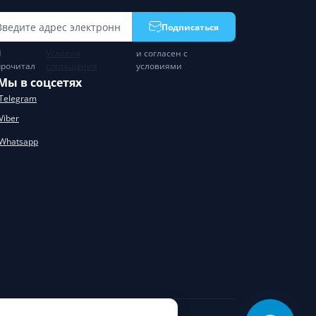
Подписаться
Я
Условия
и согласен с
прочитал
соглашения
условиями
Мы в соцсетях
Telegram
Viber
Whatsapp