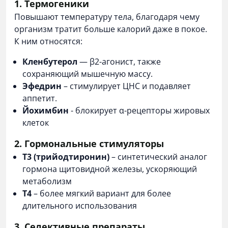
1. Термогеники
Повышают температуру тела, благодаря чему
организм тратит больше калорий даже в покое.
К ним относятся:
Кленбутерол
— β2-агонист, также
сохраняющий мышечную массу.
Эфедрин
– стимулирует ЦНС и подавляет
аппетит.
Йохимбин
- блокирует α-рецепторы жировых
клеток
2. Гормональные стимуляторы
Т3 (трийодтиронин)
– синтетический аналог
гормона щитовидной железы, ускоряющий
метаболизм
T4
– более мягкий вариант для более
длительного использования
3. Селективные препараты