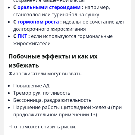
сохранения мышечной массы
С
оральными стероидами
:
например,
станозолол или туринабол на сушку.
С
гормоном роста
:
идеальное сочетание для
долгосрочного жиросжигания
С
ПКТ
:
если используются гормональные
жиросжигатели
Побочные эффекты и как их
избежать
Жиросжигатели могут вызвать:
Повышение АД
Тремор рук, потливость
Бессонница, раздражительность
Нарушение работы щитовидной железы (при
продолжительном применении Т3)
Что поможет снизить риски: