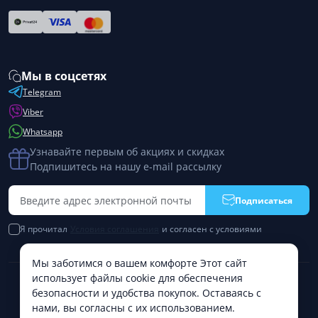
Мы в соцсетях
Telegram
Viber
Whatsapp
Узнавайте первым об акциях и скидках
Подпишитесь на нашу e-mail рассылку
Подписаться
Я прочитал
Условия соглашения
и согласен с условиями
Мы заботимся о вашем комфорте Этот сайт
использует файлы cookie для обеспечения
Работает на
ocStore
безопасности и удобства покупок. Оставаясь с
PremiumPharm © 2026
нами, вы согласны с их использованием.