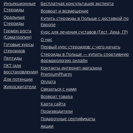
Инъекционные
Бесплатная консультация эксперта
Стероиды
Возврат и возмещение
Оральные
Купить стероиды в Польше с доставкой по
Стероиды
Европе
Гормон роста
Курс для лечения суставов (Тест, Дека, ГР)
(Соматропин)
О нас
Готовые курсы
Первый курс стероидов: с чего начать
стероидов
Стероиды в Польше — купить спортивную
Пептиды
фармакологию онлайн
ПКТ (для
Контакты интернет-магазина
восстановления)
PremiumPharm
Для потенции
Оплата
Жиросжигатели
Связаться с нами
Возврат товара
Карта сайта
Производители
Подарочные сертификаты
Акции