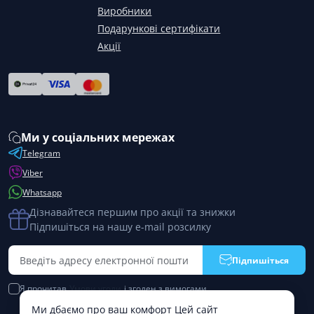
Виробники
Подарункові сертифікати
Акції
Ми у соціальних мережах
Telegram
Viber
Whatsapp
Дізнавайтеся першим про акції та знижки
Підпишіться на нашу e-mail розсилку
Підпишіться
Я прочитав
Умови угоди
і згоден з вимогами
Ми дбаємо про ваш комфорт Цей сайт