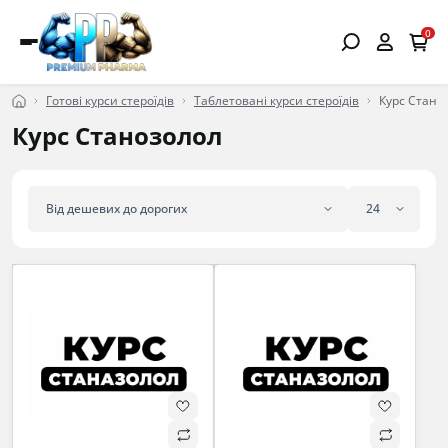
0
Готові курси стероїдів
Таблетовані курси стероїдів
Курс Стано
Курс Станозолол