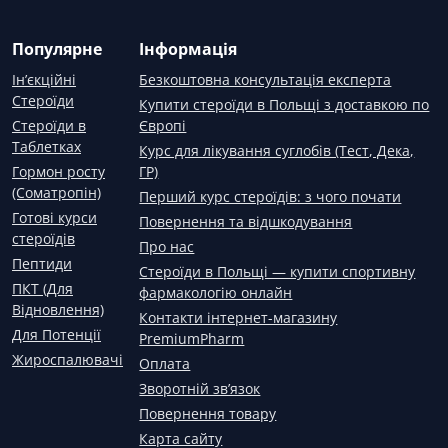
Популярне
Інформація
Ін’єкційні
Безкоштовна консультація експерта
Стероїди
Купити стероїди в Польщі з доставкою по
Стероїди в
Європі
Таблетках
Курс для лікування суглобів (Тест, Дека,
Гормон росту
ГР)
(Соматропін)
Перший курс стероїдів: з чого почати
Готові курси
Повернення та відшкодування
стероїдів
Про нас
Пептиди
Стероїди в Польщі — купити спортивну
ПКТ (Для
фармакологію онлайн
Відновлення)
Контакти інтернет-магазину
Для Потенції
PremiumPharm
Жироспалювачі
Оплата
Зворотній зв’язок
Повернення товару
Карта сайту