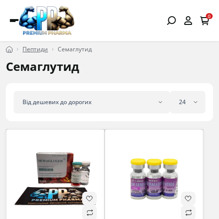
0
Пептиди
Семаглутид
Семаглутид