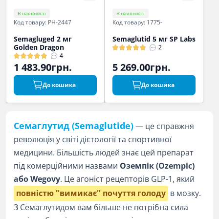
В наявності
В наявності
Код товару: PH-2447
Код товару: 1775-
Semagluged 2 мг
Semaglutid 5 мг SP Labs
Golden Dragon
2
4
1 483.90грн.
5 269.00грн.
До кошика
До кошика
Семаглутид (Semaglutide)
— це справжня
революція у світі дієтології та спортивної
медицини. Більшість людей знає цей препарат
під комерційними назвами
Оземпік (Ozempic)
або Wegovy
. Це агоніст рецепторів GLP-1, який
повністю "вимикає" почуття голоду
в мозку.
З Семаглутидом вам більше не потрібна сила