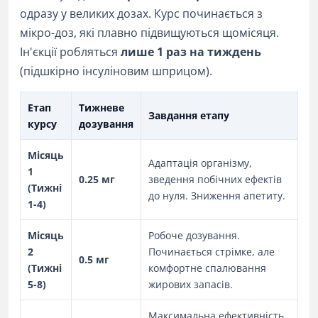
одразу у великих дозах. Курс починається з
мікро-доз, які плавно підвищуються щомісяця.
Ін'єкції робляться
лише 1 раз на тиждень
(підшкірно інсуліновим шприцом).
Етап
Тижневе
Завдання етапу
курсу
дозування
Місяць
Адаптація організму,
1
0.25 мг
зведення побічних ефектів
(Тижні
до нуля. Зниження апетиту.
1-4)
Місяць
Робоче дозування.
2
Починається стрімке, але
0.5 мг
(Тижні
комфортне спалювання
5-8)
жирових запасів.
Максимальна ефективність