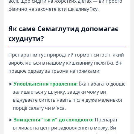
волі, щоб сидіти на жорстких дієтах — ви просто
фізично не захочете їсти шкідливу їжу.
Як саме Семаглутид допомагає
схуднути?
Препарат імітує природний гормон ситості, який
виробляється в нашому кишківнику після їжі. Він
працює одразу за трьома напрямками:
➤
Уповільнення травлення:
Їжа набагато довше
залишається у шлунку, завдяки чому ви
відчуваєте ситість навіть після дуже маленької
порції салату чи м'яса.
➤
Знищення "тяги" до солодкого:
Препарат
впливає на центри задоволення в мозку. Ви