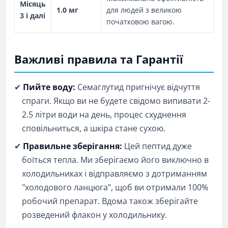
Місяць
1.0 мг
для людей з великою
3 і далі
початковою вагою.
Важливі правила та Гарантії
✔
Пийте воду:
Семаглутид пригнічує відчуття
спраги. Якщо ви не будете свідомо випивати 2-
2.5 літри води на день, процес схуднення
сповільниться, а шкіра стане сухою.
✔
Правильне зберігання:
Цей пептид дуже
боїться тепла. Ми зберігаємо його виключно в
холодильниках і відправляємо з дотриманням
"холодового ланцюга", щоб ви отримали 100%
робочий препарат. Вдома також зберігайте
розведений флакон у холодильнику.