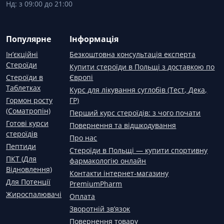
Нд: з 09:00 до 21:00
Популярне
Інформація
Ін’єкційні
Безкоштовна консультація експерта
Стероїди
Купити стероїди в Польщі з доставкою по
Стероїди в
Європі
Таблетках
Курс для лікування суглобів (Тест, Дека,
Гормон росту
ГР)
(Соматропін)
Перший курс стероїдів: з чого почати
Готові курси
Повернення та відшкодування
стероїдів
Про нас
Пептиди
Стероїди в Польщі — купити спортивну
ПКТ (Для
фармакологію онлайн
Відновлення)
Контакти інтернет-магазину
Для Потенції
PremiumPharm
Жироспалювачі
Оплата
Зворотній зв’язок
Повернення товару