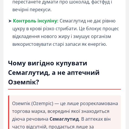
перестанете думати про шоколад, фастфуд і
вечірні перекуси.
➤
Контроль інсуліну:
Семаглутид не дає рівню
цукру в крові різко стрибати. Це блокує процес
відкладення нового жиру і змушує організм
використовувати старі запаси як енергію.
Чому вигідно купувати
Семаглутид, а не аптечний
Оземпік?
Оземпік (Ozempic) — це лише розрекламована
торгова марка, всередині якої знаходиться
діюча речовина
Семаглутид
. В аптеках він
часто відсутній, продається лише за