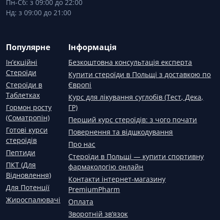
Пн-Сб: з 09:00 до 22:00
Нд: з 09:00 до 21:00
Популярне
Інформація
Ін’єкційні
Безкоштовна консультація експерта
Стероїди
Купити стероїди в Польщі з доставкою по
Стероїди в
Європі
Таблетках
Курс для лікування суглобів (Тест, Дека,
Гормон росту
ГР)
(Соматропін)
Перший курс стероїдів: з чого почати
Готові курси
Повернення та відшкодування
стероїдів
Про нас
Пептиди
Стероїди в Польщі — купити спортивну
ПКТ (Для
фармакологію онлайн
Відновлення)
Контакти інтернет-магазину
Для Потенції
PremiumPharm
Жироспалювачі
Оплата
Зворотній зв’язок