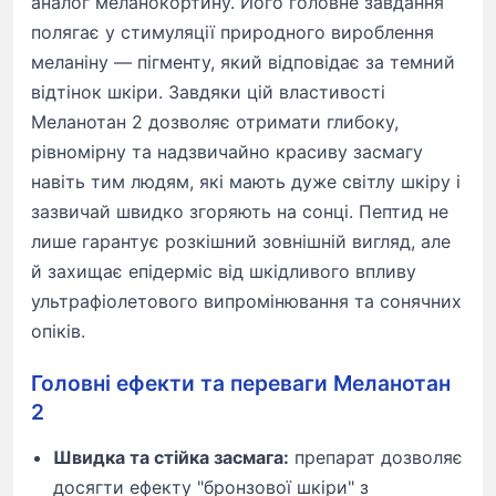
аналог меланокортину. Його головне завдання
полягає у стимуляції природного вироблення
меланіну — пігменту, який відповідає за темний
відтінок шкіри. Завдяки цій властивості
Меланотан 2 дозволяє отримати глибоку,
рівномірну та надзвичайно красиву засмагу
навіть тим людям, які мають дуже світлу шкіру і
зазвичай швидко згоряють на сонці. Пептид не
лише гарантує розкішний зовнішній вигляд, але
й захищає епідерміс від шкідливого впливу
ультрафіолетового випромінювання та сонячних
опіків.
Головні ефекти та переваги Меланотан
2
Швидка та стійка засмага:
препарат дозволяє
досягти ефекту "бронзової шкіри" з