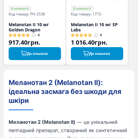
В наявності
В наявності
Код товару: PH-2538
Код товару: 1772-
Melanotan II 10 мг
Melanotan II 10 мг SP
Golden Dragon
Labs
4
4
917.40грн.
1 016.40грн.
До кошика
До кошика
Меланотан 2 (Melanotan II):
ідеальна засмага без шкоди для
шкіри
Меланотан 2 (Melanotan II)
— це унікальний
пептидний препарат, створений як синтетичний