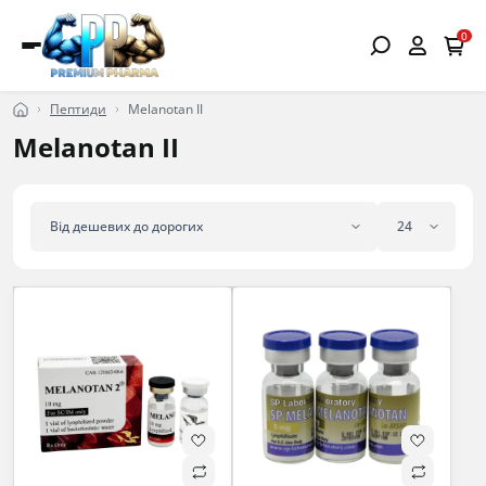
0
Пептиди
Melanotan II
Melanotan II