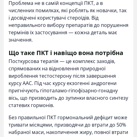
Проблема не в самій концепції ПКТ, а в
численних помилках, які роблять як новачки, так
і досвідчені користувачі стероїдів. Від
неправильного вибору препаратів до порушення
термінів їх застосування — кожна деталь має
значення.
Що таке ПКТ і навіщо вона потрібна
Посткурсова терапія — це комплекс заходів,
спрямованих на відновлення природної
вироблення тестостерону після завершення
курсу ААС. Під час курсу екзогенні андрогени
пригнічують гіпоталамо-гіпофізарно-гонадну
вісь, що призводить до зупинки власного синтезу
статевих гормонів.
Без правильної ПКТ гормональний дефіцит може
тривати місяцями, призводячи до втрати до 50%
набраної маси, накопичення жиру, повної втрати