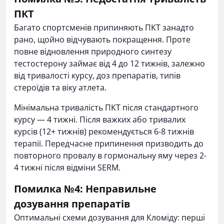
ПКТ
Багато спортсменів припиняють ПКТ занадто
рано, щойно відчувають покращення. Проте
повне відновлення природного синтезу
тестостерону займає від 4 до 12 тижнів, залежно
від тривалості курсу, доз препаратів, типів
стероїдів та віку атлета.
Мінімальна тривалість ПКТ після стандартного
курсу — 4 тижні. Після важких або тривалих
курсів (12+ тижнів) рекомендується 6-8 тижнів
терапії. Передчасне припинення призводить до
повторного провалу в гормональну яму через 2-
4 тижні після відміни SERM.
Помилка №4: Неправильне
дозування препаратів
Оптимальні схеми дозування для Кломіду: перші