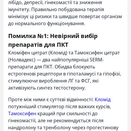
лібідо, депресії, гінекомастії та зниження
імунітету. Правильно побудована терапія
мінімізує ці ризики та швидше повертає організм
до нормального функціонування.
Помилка №1: Невірний вибір
препаратів для ПКТ
Кломіфен цитрат (Кломід) та Тамоксифен цитрат
(Нолвадекс) — два найпопулярніші SERM-
препарати для ПКТ. Обидва блокують
естрогенові рецептори в гіпоталамусі та гіпофізі,
стимулюючи вироблення ЛГ та ФСГ, які
активізують синтез тестостерону.
Проте між ними є суттєві відмінності:
Кломід
потужніший стимулятор після важких курсів,
Тамоксифен
кращий при схильності до
гінекомастії, але не рекомендується після
нандролону та тренболону через прогестинову