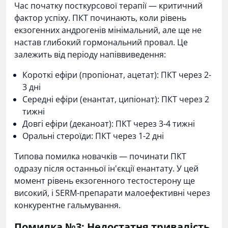
Час початку посткурсової терапії — критичний
фактор успіху. ПКТ починають, коли рівень
екзогенних андрогенів мінімальний, але ще не
настав глибокий гормональний провал. Це
залежить від періоду напіввиведення:
Короткі ефіри (пропіонат, ацетат): ПКТ через 2-
3 дні
Середні ефіри (енантат, ципіонат): ПКТ через 2
тижні
Довгі ефіри (деканоат): ПКТ через 3-4 тижні
Оральні стероїди: ПКТ через 1-2 дні
Типова помилка новачків — починати ПКТ
одразу після останньої ін'єкції енантату. У цей
момент рівень екзогенного тестостерону ще
високий, і SERM-препарати малоефективні через
конкурентне гальмування.
Помилка №3: Недостатня тривалість