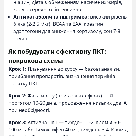
ніацин, дієта з обмеженням насичених жирів,
кардіо середньої інтенсивності
Антикатаболічна підтримка:
високий рівень
білка (2-2.5 г/кг), BCAA та EAA, креатин,
адаптогени для зниження кортизолу, сон 7-8
годин
Як побудувати ефективну ПКТ:
покрокова схема
Крок 1:
Планування до курсу — базові аналізи,
придбання препаратів, визначення термінів
початку ПКТ.
Крок 2:
Фаза мосту (при довгих ефірах) — ХГЧ
протягом 10-20 днів, продовження низьких доз ІА
при необхідності.
Крок 3:
Активна ПКТ — тиждень 1-2: Кломід 50-
100 мг або Тамоксифен 40 мг; тиждень 3-4: Кломід