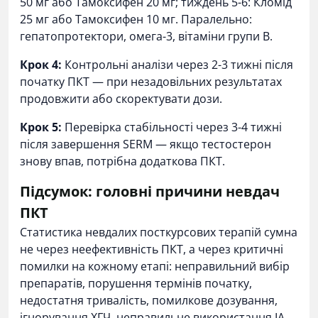
50 мг або Тамоксифен 20 мг; тиждень 5-6: Кломід
25 мг або Тамоксифен 10 мг. Паралельно:
гепатопротектори, омега-3, вітаміни групи B.
Крок 4:
Контрольні аналізи через 2-3 тижні після
початку ПКТ — при незадовільних результатах
продовжити або скоректувати дози.
Крок 5:
Перевірка стабільності через 3-4 тижні
після завершення SERM — якщо тестостерон
знову впав, потрібна додаткова ПКТ.
Підсумок: головні причини невдач
ПКТ
Статистика невдалих посткурсових терапій сумна
не через неефективність ПКТ, а через критичні
помилки на кожному етапі: неправильний вибір
препаратів, порушення термінів початку,
недостатня тривалість, помилкове дозування,
ігнорування ХГЧ, неправильне використання ІА,