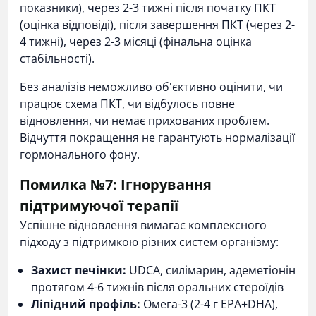
показники), через 2-3 тижні після початку ПКТ
(оцінка відповіді), після завершення ПКТ (через 2-
4 тижні), через 2-3 місяці (фінальна оцінка
стабільності).
Без аналізів неможливо об'єктивно оцінити, чи
працює схема ПКТ, чи відбулось повне
відновлення, чи немає прихованих проблем.
Відчуття покращення не гарантують нормалізації
гормонального фону.
Помилка №7: Ігнорування
підтримуючої терапії
Успішне відновлення вимагає комплексного
підходу з підтримкою різних систем організму:
Захист печінки:
UDCA, силімарин, адеметіонін
протягом 4-6 тижнів після оральних стероїдів
Ліпідний профіль:
Омега-3 (2-4 г EPA+DHA),