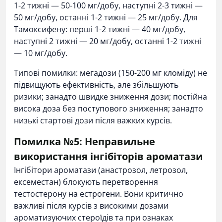
1-2 тижні — 50-100 мг/добу, наступні 2-3 тижні —
50 мг/добу, останні 1-2 тижні — 25 мг/добу. Для
Тамоксифену: перші 1-2 тижні — 40 мг/добу,
наступні 2 тижні — 20 мг/добу, останні 1-2 тижні
— 10 мг/добу.
Типові помилки: мегадози (150-200 мг кломіду) не
підвищують ефективність, але збільшують
ризики; занадто швидке зниження дози; постійна
висока доза без поступового зниження; занадто
низькі стартові дози після важких курсів.
Помилка №5: Неправильне
використання інгібіторів ароматази
Інгібітори ароматази (анастрозол, летрозол,
ексеместан) блокують перетворення
тестостерону на естрогени. Вони критично
важливі після курсів з високими дозами
ароматизуючих стероїдів та при ознаках