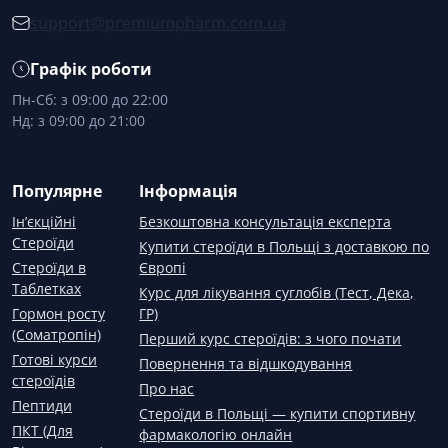
support@premiumpharm.com.ua
Графік роботи
Пн-Сб: з 09:00 до 22:00
Нд: з 09:00 до 21:00
Популярне
Інформація
Ін’єкційні
Безкоштовна консультація експерта
Стероїди
Купити стероїди в Польщі з доставкою по
Стероїди в
Європі
Таблетках
Курс для лікування суглобів (Тест, Дека,
Гормон росту
ГР)
(Соматропін)
Перший курс стероїдів: з чого почати
Готові курси
Повернення та відшкодування
стероїдів
Про нас
Пептиди
Стероїди в Польщі — купити спортивну
ПКТ (Для
фармакологію онлайн