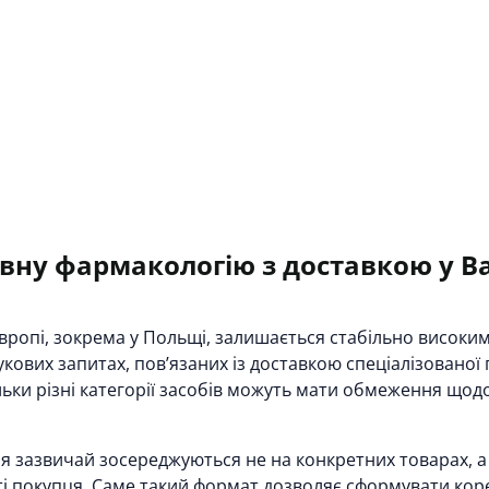
ивну фармакологію з доставкою у 
Європі, зокрема у Польщі, залишається стабільно високи
кових запитах, пов’язаних із доставкою спеціалізованої 
льки різні категорії засобів можуть мати обмеження щодо
ня зазвичай зосереджуються не на конкретних товарах, 
ті покупця. Саме такий формат дозволяє сформувати кор