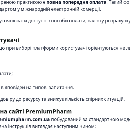
иреною практикою є
повна попередня оплата
. Такий фо
ндартом у міжнародній електронній комерції.
уточнювати доступні способи оплати, валюту розрахунку
тувачі
що при виборі платформи користувачі орієнтуються не л
плати;
 відповідей на типові запитання.
віру до ресурсу та знижує кількість спірних ситуацій.
на сайті PremiumPharm
emiumpharm.com.ua
побудований за стандартною моде
ена інструкція виглядає наступним чином: