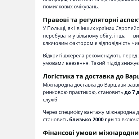
помилкових очікувань.
Правові та регуляторні аспек
У Польщі, як і в інших країнах Європе
перебувати у вільному обігу, інша — 
ключовим фактором є відповідність чи
Відкриті джерела рекомендують перед
умовами ввезення. Такий підхід знижу
Логістика та доставка до Ва
Міжнародна доставка до Варшави зазвич
ринковою практикою, становить
до 7 
служб.
Через специфіку вантажу міжнародна до
становить
близько 2000 грн
та включа
Фінансові умови міжнародни