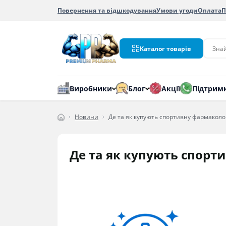
Повернення та відшкодування
Умови угоди
Оплата
П
Каталог товарів
Виробники
Блог
Акції
Підтрим
Новини
Де та як купують спортивну фармаколо
Де та як купують спорт