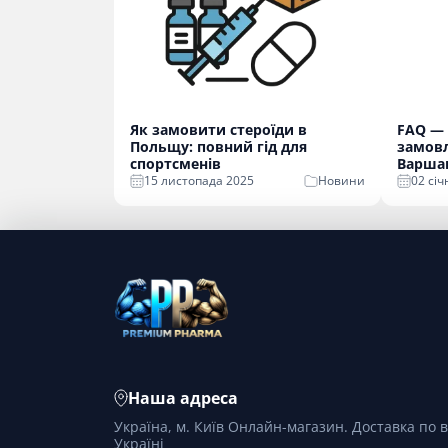
Як замовити стероїди в
FAQ — 
Польщу: повний гід для
замовл
спортсменів
Варша
15 листопада 2025
Новини
02 cіч
Наша адреса
Україна, м. Київ Онлайн-магазин. Доставка по в
Україні