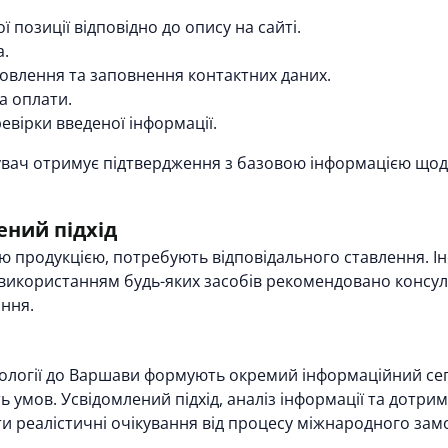
ї позиції відповідно до опису на сайті.
а.
овлення та заповнення контактних даних.
а оплати.
вірки введеної інформації.
ач отримує підтвердження з базовою інформацією щодо 
ений підхід
чною продукцією, потребують відповідального ставлення. 
використанням будь-яких засобів рекомендовано консул
ння.
ології до Варшави формують окремий інформаційний сег
сть умов. Усвідомлений підхід, аналіз інформації та дот
ти реалістичні очікування від процесу міжнародного зам