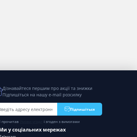
Дізнавайтеся першим про акції та знижки
Підпишіться на нашу e-mail розсилку
Підпишіться
Я прочитав
Умови угоди
і згоден з вимогами
Ми у соціальних мережах
Telegram