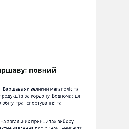
Варшаву: повний
м. Варшава як великий мегаполіс та
продукції з-за кордону. Водночас ця
 обігу, транспортування та
а на загальних принципах вибору
ектне уявлення про ринок і уникнути