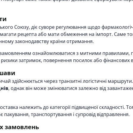
ти
йського Союзу, діє суворе регулювання щодо фармакологі
вимагати рецепта або мати обмеження на імпорт. Саме 
нному законодавству країни отримання.
 замовленням ознайомлюватися з митними правилами, 
є ризики затримок, повернення посилок або фінансових в
ршави
ай здійснюється через транзитні логістичні маршрути. 
днів
, однак він може змінюватися залежно від завантаже
ставка належить до категорії підвищеної складності. То
є пакування, транспортування і супровід відправлення.
х замовлень