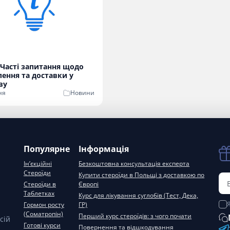
Часті запитання щодо
ення та доставки у
ву
ня
Новини
Популярне
Інформація
Ін’єкційні
Безкоштовна консультація експерта
Стероїди
Купити стероїди в Польщі з доставкою по
Стероїди в
Європі
Таблетках
Курс для лікування суглобів (Тест, Дека,
Гормон росту
ГР)
(Соматропін)
Перший курс стероїдів: з чого почати
сій
Готові курси
Повернення та відшкодування