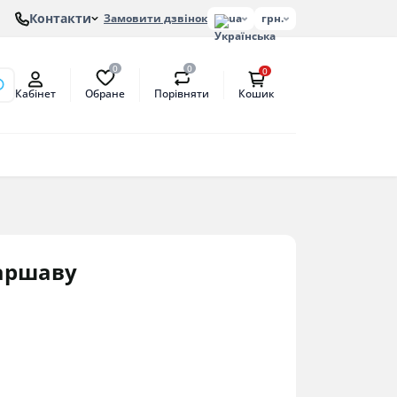
Контакти
Замовити дзвінок
ua
грн.
0
0
0
Обране
Порівняти
Кабінет
Кошик
онів
етат
антат
Варшаву