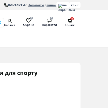
Контакти
Замовити дзвінок
ua
грн.
0
0
0
Обране
Порівняти
Кабінет
Кошик
онів
етат
антат
и для спорту