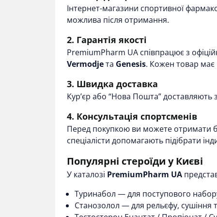
Інтернет-магазини спортивної фармакол
можлива після отримання.
2. Гарантія якості
PremiumPharm UA співпрацює з офіці
Vermodje
та
Genesis
. Кожен товар має 
3. Швидка доставка
Кур’єр або “Нова Пошта” доставляють з
4. Консультація спортсменів
Перед покупкою ви можете отримати б
спеціалісти допомагають підібрати інд
Популярні стероїди у Києві
У каталозі
PremiumPharm UA
представ
Туринабол
— для поступового набору 
Станозолол
— для рельєфу, сушіння т