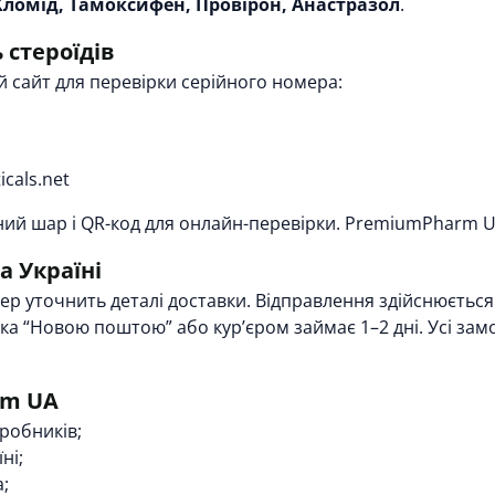
Кломід, Тамоксифен, Провірон, Анастразол
.
 стероїдів
 сайт для перевірки серійного номера:
cals.net
ний шар і QR-код для онлайн-перевірки. PremiumPharm U
а Україні
 уточнить деталі доставки. Відправлення здійснюється з
авка “Новою поштою” або кур’єром займає 1–2 дні. Усі за
rm UA
робників;
ні;
;