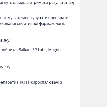
 прагнуть швидше отримати результат від
аме тому важливо купувати препарати
кованої спортивної фармакології.
азину:
робника (Balkan, SP Labs, Magnus
місту.
репарати (ПКТ)
і
жироспалювачі
з