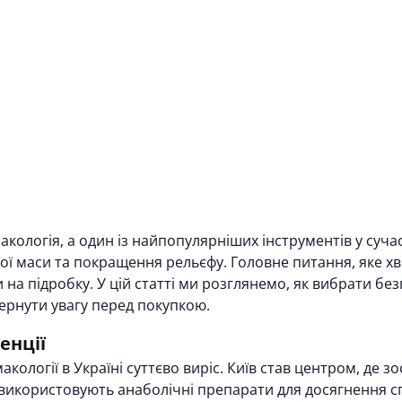
кологія, а один із найпопулярніших інструментів у суч
вої маси та покращення рельєфу. Головне питання, яке 
 на підробку. У цій статті ми розглянемо, як вибрати бе
ернути увагу перед покупкою.
енції
кології в Україні суттєво виріс. Київ став центром, де 
о використовують анаболічні препарати для досягнення с