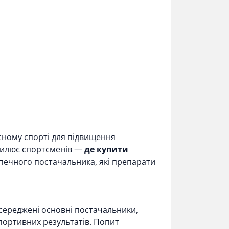
асному спорті для підвищення
хвилює спортсменів —
де купити
зпечного постачальника, які препарати
зосереджені основні постачальники,
портивних результатів. Попит