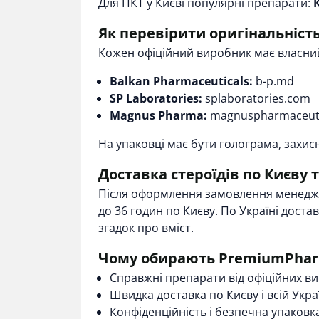
Для ПКТ у Києві популярні препарати:
Як перевірити оригінальність
Кожен офіційний виробник має власний
Balkan Pharmaceuticals:
b-p.md
SP Laboratories:
splaboratories.com
Magnus Pharma:
magnuspharmaceuti
На упаковці має бути голограма, захис
Доставка стероїдів по Києву т
Після оформлення замовлення менеджер
до 36 годин по Києву. По Україні дост
згадок про вміст.
Чому обирають PremiumPha
Справжні препарати від офіційних ви
Швидка доставка по Києву і всій Украї
Конфіденційність і безпечна упаковка