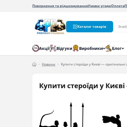
Повернення та відшкодування
Умови угоди
Оплата
П
Каталог товарів
Акції
Відгуки
Виробники
Блог
Новини
Купити стероїди у Києві — оригінальні
Купити стероїди у Києві