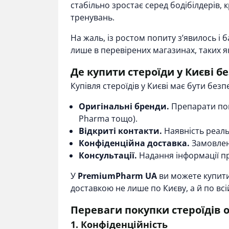
стабільно зростає серед бодібілдерів, 
тренувань.
На жаль, із ростом попиту з’явилось і
лише в перевірених магазинах, таких 
Де купити стероїди у Києві б
Купівля стероїдів у Києві має бути без
Оригінальні бренди.
Препарати пови
Pharma тощо).
Відкриті контакти.
Наявність реальн
Конфіденційна доставка.
Замовленн
Консультації.
Надання інформації про
У
PremiumPharm UA
ви можете
купити
доставкою не лише по Києву, а й по всій
Переваги покупки стероїдів о
1. Конфіденційність