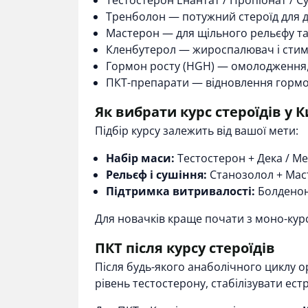
Тестостерон Енантат / Пропіонат / С
Тренболон
— потужний стероїд для д
Мастерон
— для щільного рельєфу та
Кленбутерол
— жироспалювач і стиму
Гормон росту (HGH)
— омолодження, 
ПКТ-препарати
— відновлення гормон
Як вибрати курс стероїдів у К
Підбір курсу залежить від вашої мети:
Набір маси:
Тестостерон + Дека / Ме
Рельєф і сушіння:
Станозолол + Мас
Підтримка витривалості:
Болденон
Для новачків краще почати з моно-курс
ПКТ після курсу стероїдів
Після будь-якого анаболічного циклу 
рівень тестостерону, стабілізувати ест