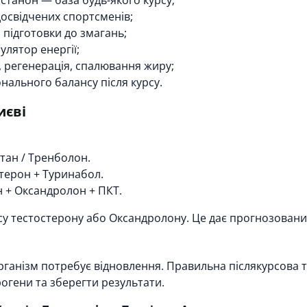
устанон
— база будь-якого курсу;
освідчених спортсменів;
 підготовки до змагань;
лятор енергії;
регенерація, спалювання жиру;
ального балансу після курсу.
иєві
тан / Тренболон.
терон + Туринабол.
 + Оксандролон + ПКТ.
у тестостерону або Оксандролону. Це дає прогнозований 
організм потребує відновлення. Правильна
післякурсова 
рогени та зберегти результати.