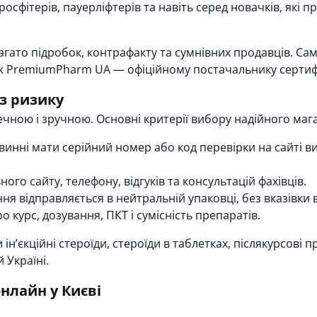
кросфітерів, пауерліфтерів та навіть серед новачків, які
 багато підробок, контрафакту та сумнівних продавців. С
як
PremiumPharm UA
— офіційному постачальнику сертифі
ез ризику
печною і зручною. Основні критерії вибору надійного маг
нні мати серійний номер або код перевірки на сайті ви
ого сайту, телефону, відгуків та консультацій фахівців.
я відправляється в нейтральній упаковці, без вказівки в
 курс, дозування, ПКТ і сумісність препаратів.
 ін’єкційні стероїди
,
стероїди в таблетках
,
післякурсові п
 Україні.
нлайн у Києві