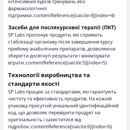
інтенсивних курсів тренувань або
фармакологічної
підтримки.:contentReference[oaicite:4]{index=4}
Засоби для послякурсової терапії (ПКТ)
SP Labs пропонує продукти, які сприяють
стабілізації організму після завершення курсу
прийому анаболічних препаратів, дозволяючи
зберегти досягнуті результати і мінімізувати
втрати.:contentReference[oaicite:5]{index=5}
Технології виробництва та
стандарти якості
SP Labs працює за стандартами, які гарантують
чистоту та ефективність продуктів. На кожній
упаковці присутній унікальний ідентифікаційний
код, що дозволяє перевірити продукт на
оригінальність і захиститися від
підробок.:contentReference[oaicite:6]{index=6}