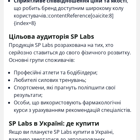
Сприятливе співвідношення ціни та якості
,
що робить бренд доступним широкому колу
користувачів.:contentReference[oaicite:8]
{index=8}
Цільова аудиторія SP Labs
Продукція SP Labs розрахована на тих, хто
серйозно ставиться до свого фізичного розвитку.
Основні групи споживачів:
Професійні атлети та бодібілдери;
Любителі силових тренувань;
Спортсмени, які прагнуть поліпшити свої
результати;
Особи, що використовують фармакологічні
курси з урахуванням рекомендацій спеціалістів.
SP Labs в Україні: де купити
Якщо ви плануєте SP Labs купити в Україні,
важливо звертатися до авторизованих