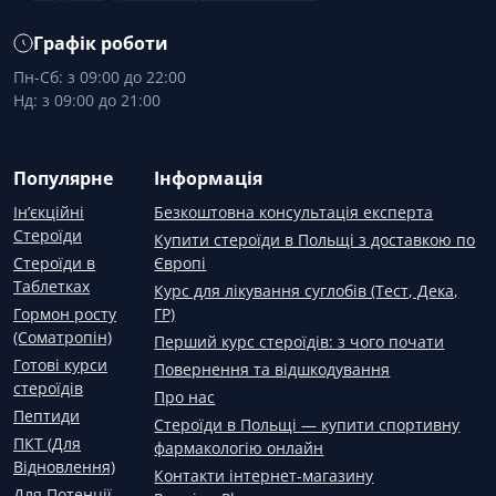
Графік роботи
Пн-Сб: з 09:00 до 22:00
Нд: з 09:00 до 21:00
Популярне
Інформація
Ін’єкційні
Безкоштовна консультація експерта
Стероїди
Купити стероїди в Польщі з доставкою по
Стероїди в
Європі
Таблетках
Курс для лікування суглобів (Тест, Дека,
Гормон росту
ГР)
(Соматропін)
Перший курс стероїдів: з чого почати
Готові курси
Повернення та відшкодування
стероїдів
Про нас
Пептиди
Стероїди в Польщі — купити спортивну
ПКТ (Для
фармакологію онлайн
Відновлення)
Контакти інтернет-магазину
Для Потенції