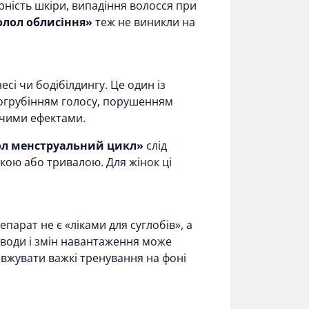
рність шкіри, випадіння волосся при
олол облисіння»
теж не виникли на
сі чи бодібілдингу. Це один із
 огрубінням голосу, порушенням
ючими ефектами.
ол менструальний цикл»
слід
йкою або тривалою. Для жінок ці
парат не є «ліками для суглобів», а
ї води і змін навантаження може
вжувати важкі тренування на фоні