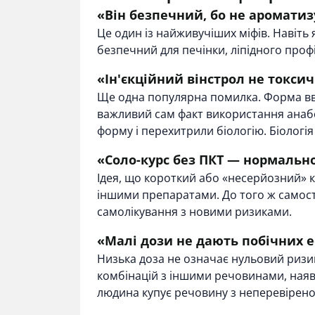
«Він безпечний, бо не ароматиз
Це один із найживучіших міфів. Навіть
безпечний для печінки, ліпідного профі
«Ін'єкційний вінстрол не токси
Ще одна популярна помилка. Форма вв
важливий сам факт використання анабо
форму і перехитрили біологію. Біологія
«Соло-курс без ПКТ — нормальн
Ідея, що короткий або «несерйозний» к
іншими препаратами. До того ж самост
самолікування з новими ризиками.
«Малі дози не дають побічних 
Низька доза не означає нульовий ризик
комбінацій з іншими речовинами, наяв
людина купує речовину з неперевіреног