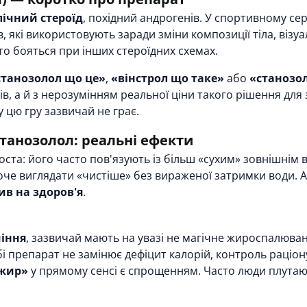
ічний стероїд
, похідний андрогенів. У спортивному се
в, які використовують заради зміни композиції тіла, віз
о бояться при інших стероїдних схемах.
станозолол що це»
,
«вінстрол що таке»
або
«станозо
ів, а й з нерозумінням реальної ціни такого рішення для 
у цю гру зазвичай не грає.
танозолол: реальні ефекти
ста: його часто пов'язують із більш «сухим» зовнішнім 
хоче виглядати «чистіше» без вираженої затримки води. 
в на здоров'я
.
шіння
, зазвичай мають на увазі не магічне жироспалюва
бі препарат не замінює дефіцит калорій, контроль раціон
 жир»
у прямому сенсі є спрощенням. Часто люди плутаю