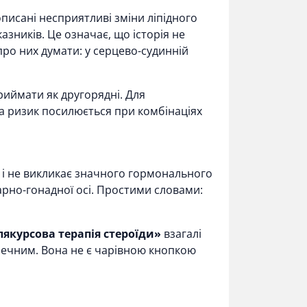
писані несприятливі зміни ліпідного
зників. Це означає, що історія не
про них думати: у серцево-судинній
риймати як другорядні. Для
, а ризик посилюється при комбінаціях
 і не викликає значного гормонального
арно-гонадної осі. Простими словами:
лякурсова терапія стероїди»
взагалі
зпечним. Вона не є чарівною кнопкою