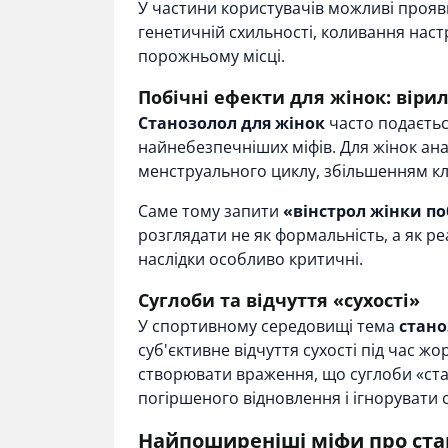
У частини користувачів можливі прояви
генетичній схильності, коливання нас
порожньому місці.
Побічні ефекти для жінок: вірил
Станозолол для жінок
часто подається
найнебезпечніших міфів. Для жінок ана
менструального циклу, збільшенням кл
Саме тому запити
«вінстрол жінки по
розглядати не як формальність, а як р
наслідки особливо критичні.
Суглоби та відчуття «сухості»
У спортивному середовищі тема
стано
суб'єктивне відчуття сухості під час ж
створювати враження, що суглоби «ста
погіршеного відновлення і ігнорувати
Найпоширеніші міфи про ста