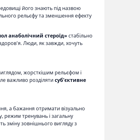
редовищі його знають під назвою
уального рельєфу та зменшення ефекту
лол анаболічний стероїд»
стабільно
здоров'я. Люди, як завжди, хочуть
виглядом, жорсткішим рельєфом і
Але важливо розділяти
суб'єктивне
ння, а бажання отримати візуально
у, режим тренувань і загальну
ть зміну зовнішнього вигляду з