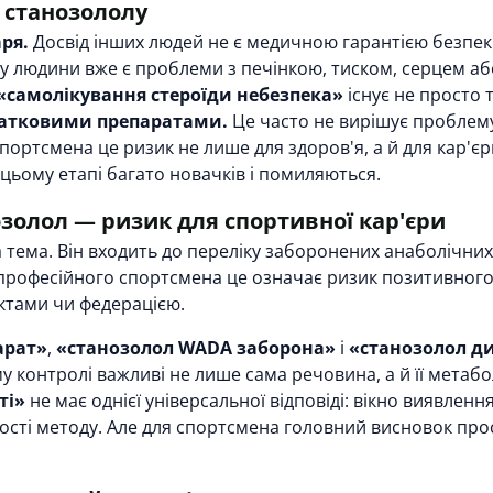
 станозололу
ря.
Досвід інших людей не є медичною гарантією безпек
у людини вже є проблеми з печінкою, тиском, серцем або
«самолікування стероїди небезпека»
існує не просто т
датковими препаратами.
Це часто не вирішує проблему,
портсмена це ризик не лише для здоров'я, а й для кар'єр
цьому етапі багато новачків і помиляються.
озолол — ризик для спортивної кар'єри
 тема. Він входить до переліку заборонених анаболічни
професійного спортсмена це означає ризик позитивного до
актами чи федерацією.
арат»
,
«станозолол WADA заборона»
і
«станозолол ди
 контролі важливі не лише сама речовина, а й її метаб
ті»
не має однієї універсальної відповіді: вікно виявленн
ості методу. Але для спортсмена головний висновок про