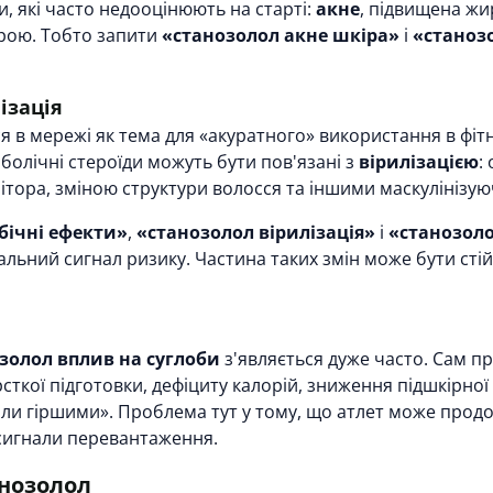
, які часто недооцінюють на старті:
акне
, підвищена жи
трою. Тобто запити
«станозолол акне шкіра»
і
«станоз
ізація
 в мережі як тема для «акуратного» використання в фітне
болічні стероїди можуть бути пов'язані з
вірилізацією
:
ітора, зміною структури волосся та іншими маскулінізу
бічні ефекти»
,
«станозолол вірилізація»
і
«станозол
еальний сигнал ризику. Частина таких змін може бути сті
золол вплив на суглоби
з'являється дуже часто. Сам пре
орсткої підготовки, дефіциту калорій, зниження підшкірно
ли гіршими». Проблема тут у тому, що атлет може продо
 сигнали перевантаження.
нозолол