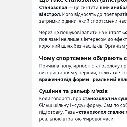
Станозолол
— це синтетичний
анабол
вінстрол
. Його відносять до препараті
затримки рідини, який спортсмени част
Через це пошукові запити на кшталт
«
пов'язані не лише з інтересом до ефект
короткий шлях без наслідків. Організм 
Чому спортсмени обирають с
Причина популярності станозололу про
використанням у періоди, коли атлет 
враження від форми
і
реальний впли
Сушіння та рельєф м'язів
Коли говорять про
станозолол на су
більш щільну і «суху» форму. Сам по со
підготовку. Теза
«станозолол спалює
реальною втратою жирової маси.