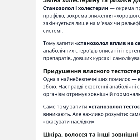
Зміна холестерину та ризики дл
Станозолол і холестерин
— окрема при
профілю, зокрема зниження «хорошого»
закінчується лише на м'язах чи рельєф
системі.
Тому запити
«станозолол вплив на с
анаболічних стероїдів описані гіпертен
препаратів, довших курсах і самолікув
Придушення власного тестосте
Одна з найнебезпечніших помилок — 
збою. Насправді екзогенні анаболічні 
організм отримує зовнішній гормональ
Саме тому запити
«станозолол тесто
виникають. Але важливо розуміти: сама
«скасувати наслідки».
Шкіра, волосся та інші зовнішні