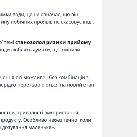
имки води, це не означає, що він
ипу побічних проявів не скасовує інші.
У темі
станозолол ризики прийому
 Люди люблять думати, що змінили
чення осі можливе і без комбінацій з
 нерідко перетворюються на новий етап
востей, тривалості використання,
 продукту. Особливо небезпечно, коли
м дозування маленьке».