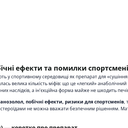
бічні ефекти та помилки спортсмен
ть у спортивному середовищі як препарат для «сушіння»
ась велика кількість міфів: що це «легкий» анаболічний 
них наслідків, а ін'єкційна форма майже не шкодить печі
танозолол, побічні ефекти, ризики для спортсменів
,
 стероїдами не можна вважати безпечним рішенням. Мат
л) — коротко про препарат