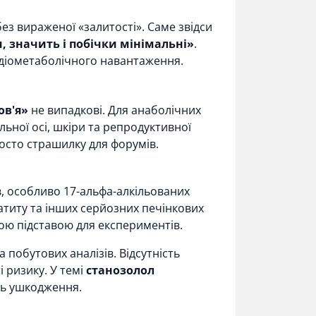
з вираженої «залитості». Саме звідси
, значить і побічки мінімальні»
.
ардіометаболічного навантаження.
ов'я»
не випадкові. Для анаболічних
льної осі, шкіри та репродуктивної
росто страшилку для форумів.
в, особливо 17-альфа-алкільованих
титу та інших серйозних печінкових
ю підставою для експериментів.
побутових аналізів. Відсутність
 ризику. У темі
станозолол
ть ушкодження.