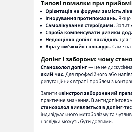
Типові помилки при прийомі
Орієнтація на форуми замість ліка
Ігнорування протипоказань.
Якщо 
Самолікування стероїдами.
Запит
Спроба компенсувати ризики до
Недооцінка допінг-наслідків.
Для с
Віра у «м'який» соло-курс.
Саме на 
Допінг і заборони: чому стан
Станозолол допінг
— це не дискусійна
який час
. Для професійного або напів
репутаційних втрат і проблем з контр
Запити
«вінстрол заборонений преп
практичне значення. В антидопінговому
станозолол виявляється в допінг-тес
індивідуального метаболізму та чутлив
наслідки можуть бути довгими.