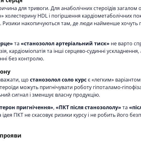
я серця
чина для тривоги. Для анаболічних стероїдів загалом о
 холестерину HDL і погіршення кардіометаболічних пока
і. Ризики накопичуються там, де люди найменше хочуть 
ерце»
та
«станозолол артеріальний тиск»
не варто сп
зія, кардіоміопатія та інші серцево-судинні ускладнення
анні без контролю.
рону
вважати, що
станозолол соло курс
є «легким» варіантом
стероїди можуть пригнічувати роботу гіпоталамо-гіпофіз
ний сигнал і зменшує власну продукцію.
стерон пригнічення»
,
«ПКТ після станозололу»
та
«піс
 ідея ПКТ не скасовує ризики курсу і не робить його бе
 прояви