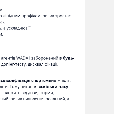
и.
 ліпідним профілем, ризик зростає.
ак.
 а ускладнює її.
и.
х агентів WADA і заборонений
в будь-
пінг-тесту, дискваліфікації,
скваліфікація спортсмен»
мають
оліти. Тому питання
«скільки часу
я залежить від дози, форми,
стий: ризик виявлення реальний, а