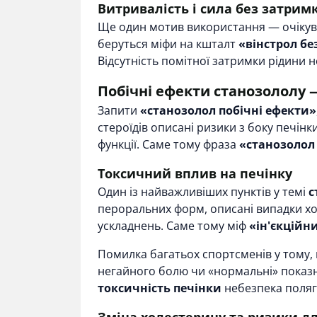
Витривалість і сила без затрим
Ще один мотив використання — очікува
беруться міфи на кшталт
«вінстрол бе
Відсутність помітної затримки рідини 
Побічні ефекти станозололу 
Запити
«станозолол побічні ефекти»
стероїдів описані ризики з боку печінк
функції. Саме тому фраза
«станозолол
Токсичний вплив на печінку
Один із найважливіших пунктів у темі
с
пероральних форм, описані випадки хо
ускладнень. Саме тому міф
«ін'єкційн
Помилка багатьох спортсменів у тому, 
негайного болю чи «нормальні» показн
токсичність печінки
небезпека поляг