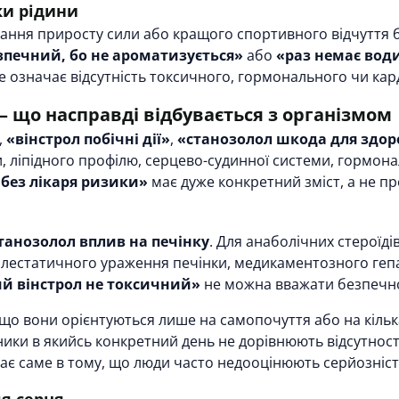
ки рідини
ння приросту сили або кращого спортивного відчуття бе
зпечний, бо не ароматизується»
або
«раз немає води
не означає відсутність токсичного, гормонального чи к
— що насправді відбувається з організмом
,
«вінстрол побічні дії»
,
«станозолол шкода для здор
и, ліпідного профілю, серцево-судинної системи, гормона
 без лікаря ризики»
має дуже конкретний зміст, а не п
танозолол вплив на печінку
. Для анаболічних стероїді
лестатичного ураження печінки, медикаментозного гепа
ий вінстрол не токсичний»
не можна вважати безпечно
що вони орієнтуються лише на самопочуття або на кілька 
ики в якийсь конкретний день не дорівнюють відсутності
ає саме в тому, що люди часто недооцінюють серйозніс