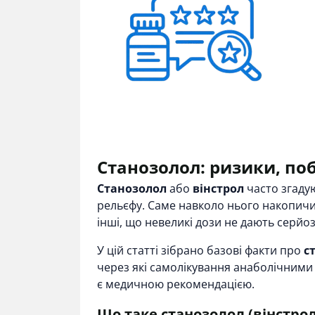
Станозолол: ризики, по
Станозолол
або
вінстрол
часто згадую
рельєфу. Саме навколо нього накопичил
інші, що невеликі дози не дають серйоз
У цій статті зібрано базові факти про
с
через які самолікування анаболічними
є медичною рекомендацією.
Що таке станозолол (вінстро