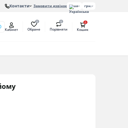
Контакти
Замовити дзвінок
ua
грн.
0
0
0
Обране
Порівняти
Кабінет
Кошик
онів
етат
антат
ийому