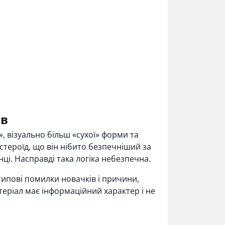
ів
, візуально більш «сухої» форми та
стероїд, що він нібито безпечніший за
нці. Насправді така логіка небезпечна.
 типові помилки новачків і причини,
еріал має інформаційний характер і не