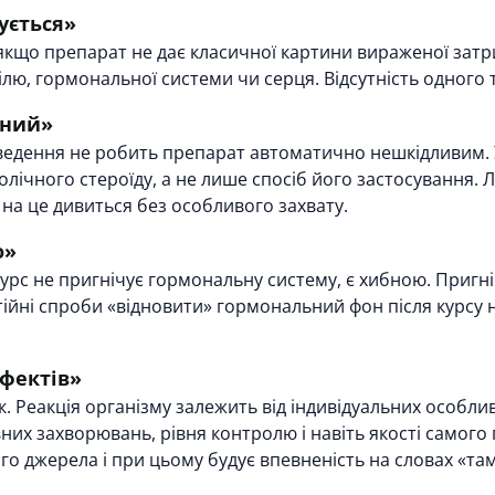
ується»
 якщо препарат не дає класичної картини вираженої затр
лю, гормональної системи чи серця. Відсутність одного т
чний»
едення не робить препарат автоматично нешкідливим. 
лічного стероїду, а не лише спосіб його застосування.
 на це дивиться без особливого захвату.
о»
урс не пригнічує гормональну систему, є хибною. Пригні
ійні спроби «відновити» гормональний фон після курсу
ефектів»
. Реакція організму залежить від індивідуальних особли
них захворювань, рівня контролю і навіть якості самого
о джерела і при цьому будує впевненість на словах «та