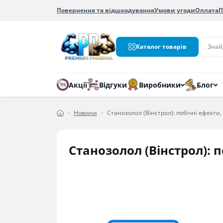
Повернення та відшкодування
Умови угоди
Оплата
П
Каталог товарів
Акції
Відгуки
Виробники
Блог
Новини
Станозолол (Вінстрол): побічні ефекти
Станозолол (Вінстрол): 