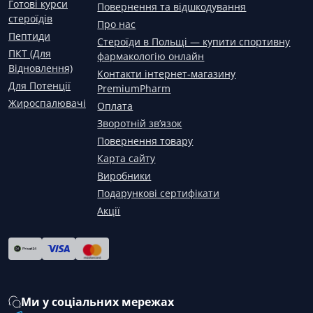
Готові курси
Повернення та відшкодування
стероїдів
Про нас
Пептиди
Стероїди в Польщі — купити спортивну
ПКТ (Для
фармакологію онлайн
Відновлення)
Контакти інтернет-магазину
Для Потенції
PremiumPharm
Жироспалювачі
Оплата
Зворотній зв’язок
Повернення товару
Карта сайту
Виробники
Подарункові сертифікати
Акції
Ми у соціальних мережах