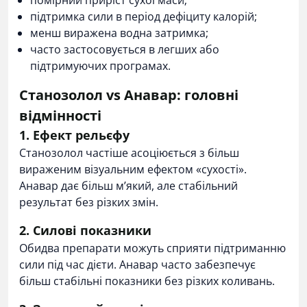
помірний приріст сухої маси;
підтримка сили в період дефіциту калорій;
менш виражена водна затримка;
часто застосовується в легших або
підтримуючих програмах.
Станозолол vs Анавар: головні
відмінності
1. Ефект рельєфу
Станозолол частіше асоціюється з більш
вираженим візуальним ефектом «сухості».
Анавар дає більш м’який, але стабільний
результат без різких змін.
2. Силові показники
Обидва препарати можуть сприяти підтриманню
сили під час дієти. Анавар часто забезпечує
більш стабільні показники без різких коливань.