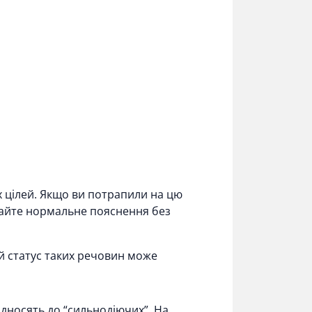
 цілей. Якщо ви потрапили на цю
айте нормальне пояснення без
й статус таких речовин може
ідносять до “сильнодіючих”. На