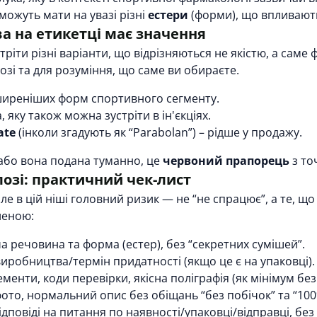
можуть мати на увазі різні
естери
(форми), що впливають
ва на етикетці має значення
тріти різні варіанти, що відрізняються не якістю, а сам
озі та для розуміння, що саме ви обираєте.
иреніших форм спортивного сегменту.
яку також можна зустріти в ін'єкціях.
ate
(інколи згадують як “Parabolan”) – рідше у продажу.
 або вона подана туманно, це
червоний прапорець
з то
лозі: практичний чек-лист
е в цій ніші головний ризик — не “не спрацює”, а те, що
леною:
ча речовина та форма (естер), без “секретних сумішей”.
 виробництва/термін придатності (якщо це є на упаковці).
ементи, коди перевірки, якісна поліграфія (як мінімум бе
фото, нормальний опис без обіщань “без побічок” та “100
відповіді на питання по наявності/упаковці/відправці, без