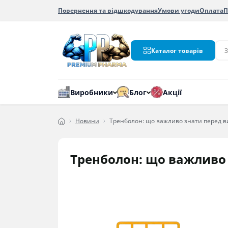
Повернення та відшкодування
Умови угоди
Оплата
П
Каталог товарів
Виробники
Блог
Акції
Новини
Тренболон: що важливо знати перед 
Тренболон: що важливо