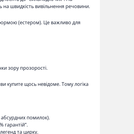
 на швидкість вивільнення речовини.
е формою (естером). Це важливо для
чки зору прозорості.
 ви купите щось невідоме. Тому логіка
з абсурдних помилок).
% гарантій”.
 легенд та цирку.