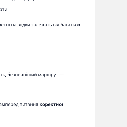
рати
.
етні наслідки залежать від багатьох
бують, безпечніший маршрут —
асамперед питання
коректної