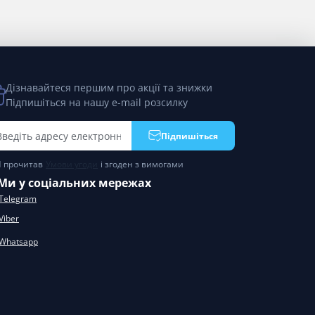
Дізнавайтеся першим про акції та знижки
Підпишіться на нашу e-mail розсилку
Підпишіться
Я прочитав
Умови угоди
і згоден з вимогами
Ми у соціальних мережах
Telegram
Viber
Whatsapp