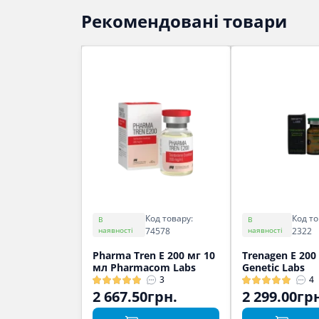
Рекомендовані товари
Код товару:
Код то
В
В
наявності
74578
наявності
2322
Pharma Tren E 200 мг 10
Trenagen E 200
мл Pharmacom Labs
Genetic Labs
3
4
2 667.50грн.
2 299.00гр