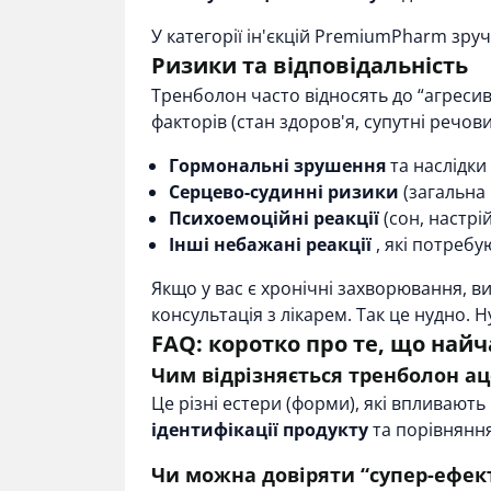
У категорії ін'єкцій PremiumPharm зруч
Ризики та відповідальність
Тренболон часто відносять до “агресив
факторів (стан здоров'я, супутні речови
Гормональні зрушення
та наслідки
Серцево-судинні ризики
(загальна 
Психоемоційні реакції
(сон, настрі
Інші небажані реакції
, які потребу
Якщо у вас є хронічні захворювання, в
консультація з лікарем. Так це нудно. Н
FAQ: коротко про те, що най
Чим відрізняється тренболон ац
Це різні естери (форми), які впливаю
ідентифікації продукту
та порівняння
Чи можна довіряти “супер-ефект