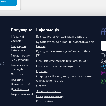
шика
Популярне
Інформація
Ін’єкційні
Безкоштовна консультація експерта
Стероїди
Купити стероїди в Польщі з доставкою по
Стероїди в
Європі
Таблетках
Курс для лікування суглобів (Тест, Дека,
Гормон росту
ГР)
(Соматропін)
Перший курс стероїдів: з чого почати
сій
Готові курси
Повернення та відшкодування
стероїдів
Про нас
Пептиди
Стероїди в Польщі — купити спортивну
ПКТ (Для
фармакологію онлайн
Відновлення)
Оплата
Для Потенції
Зворотній зв’язок
Жироспалювачі
Повернення товару
Карта сайту