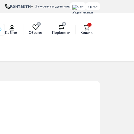
Контакти
Замовити дзвінок
ua
грн.
0
0
0
Обране
Порівняти
Кабінет
Кошик
онів
етат
антат