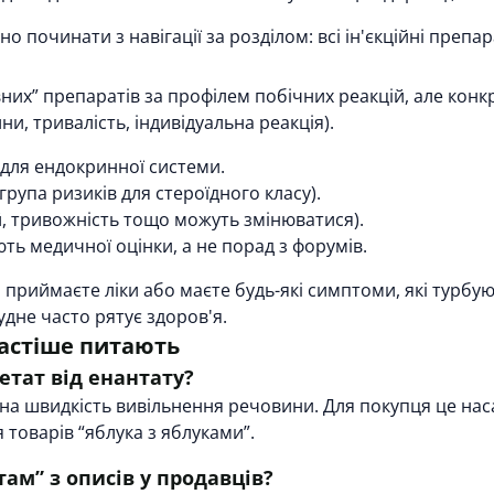
но починати з навігації за розділом:
всі ін'єкційні препа
них” препаратів за профілем побічних реакцій, але конкр
ни, тривалість, індивідуальна реакція).
 для ендокринної системи.
група ризиків для стероїдного класу).
й, тривожність тощо можуть змінюватися).
ють медичної оцінки, а не порад з форумів.
и приймаєте ліки або маєте будь-які симптоми, які тур
удне часто рятує здоров'я.
частіше питають
етат від енантату?
ть на швидкість вивільнення речовини. Для покупця це н
 товарів “яблука з яблуками”.
ам” з описів у продавців?