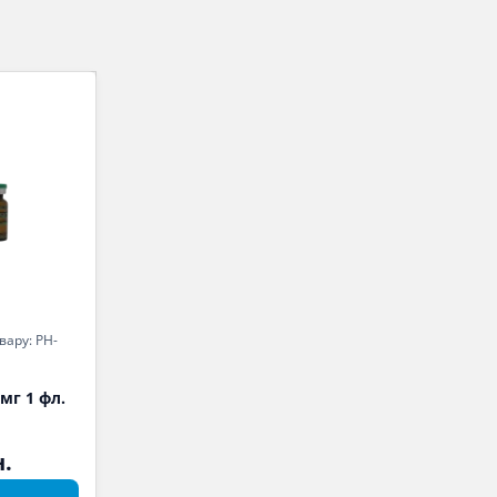
вару: PH-
 мг 1 фл.
н.