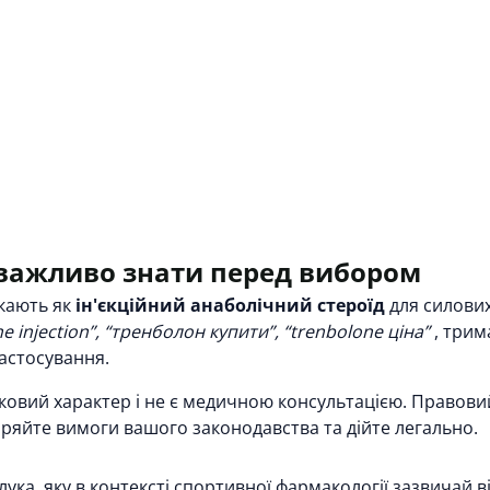
о важливо знати перед вибором
укають як
ін'єкційний анаболічний стероїд
для силових
e injection”, “тренболон купити”, “trenbolone ціна”
, трим
застосування.
ковий характер і не є медичною консультацією. Правови
віряйте вимоги вашого законодавства та дійте легально.
ука, яку в контексті спортивної фармакології зазвичай в