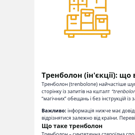
Тренболон (ін'єкції): щ
Тренболон (trenbolone) найчастіше ш
сторінку із запитів на кшталт
“trenbolon
“магічних” обещань і без інструкцій із 
Важливо:
інформація нижче має довід
відрізнятися залежно від країни. Пере
Що таке тренболон
Тренболон
– синтетична стероїдна спол