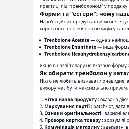
практиці під “тренболоном” у продажу 
Форми та “естери”: чому наз
На ін'єкційних продуктах ви можете зус
коректного порівняння позицій у катал
Trenbolone Acetate
— одна з найпош
Trenbolone Enanthate
— інша форма, 
Trenbolone Hexahydrobenzylcarbon
Якщо в назві товару не вказано форму
Як обирати тренболон у ката
Ніхто не любить визнавати очевидне, ал
вибору має бути максимально призем
Чітка назва продукту
: вказана дію
Маркування партії
: batch/lot, дата
Ознаки оригінальності
: захисні ел
Прозора картка товару
: зрозумілі 
Комунікація магазину
: адекватні 