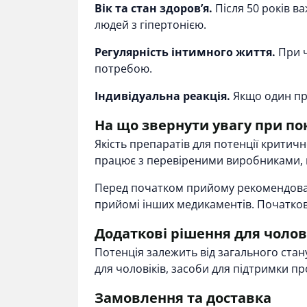
Вік та стан здоровʼя.
Після 50 років в
людей з гіпертонією.
Регулярність інтимного життя.
При ч
потребою.
Індивідуальна реакція.
Якщо один пре
На що звернути увагу при по
Якість препаратів для потенції крити
працює з перевіреними виробниками, щ
Перед початком прийому рекомендован
прийомі інших медикаментів. Початков
Додаткові рішення для чолов
Потенція залежить від загального стану
для чоловіків, засоби для підтримки пр
Замовлення та доставка