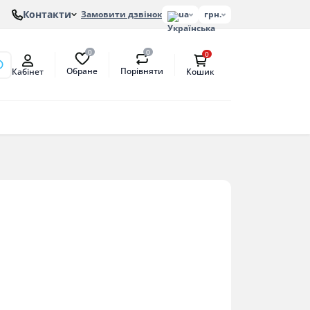
Контакти
Замовити дзвінок
ua
грн.
0
0
0
Обране
Порівняти
Кабінет
Кошик
онів
етат
антат