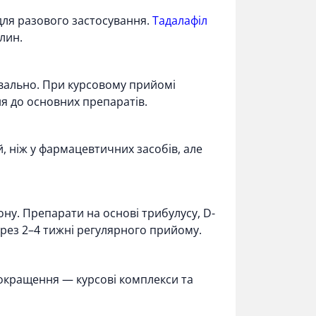
для разового застосування.
Тадалафіл
лин.
увально. При курсовому прийомі
ня до основних препаратів.
й, ніж у фармацевтичних засобів, але
ону. Препарати на основі трибулусу, D-
ерез 2–4 тижні регулярного прийому.
покращення — курсові комплекси та