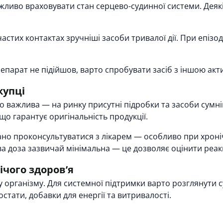
ажливо враховувати стан серцево-судинної системи. Де
астих контактах зручніші засоби тривалої дії. При епіз
парат не підійшов, варто спробувати засіб з іншою ак
купці
чно важлива — на ринку присутні підробки та засоби су
о гарантує оригінальність продукції.
о проконсультуватися з лікарем — особливо при хроні
а доза зазвичай мінімальна — це дозволяє оцінити реак
ічого здоровʼя
 організму. Для системної підтримки варто розглянути су
остати, добавки для енергії та витривалості.