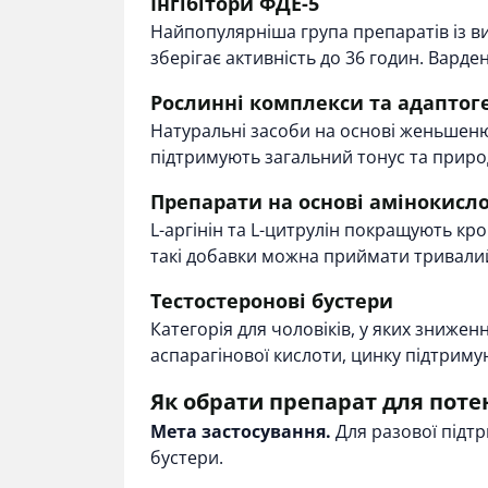
Інгібітори ФДЕ-5
Найпопулярніша група препаратів із ви
зберігає активність до 36 годин. Варде
Рослинні комплекси та адаптог
Натуральні засоби на основі женьшеню
підтримують загальний тонус та природ
Препарати на основі амінокисл
L-аргінін та L-цитрулін покращують кро
такі добавки можна приймати тривалий
Тестостеронові бустери
Категорія для чоловіків, у яких знижен
аспарагінової кислоти, цинку підтриму
Як обрати препарат для потен
Мета застосування.
Для разової підтр
бустери.