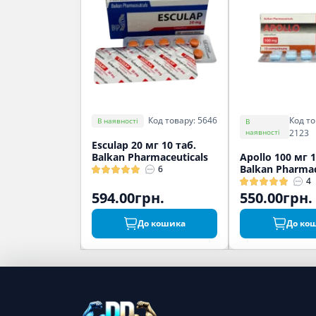
Код то
Код товару: 5646
В наявності
В
наявності
2123
Esculap 20 мг 10 таб.
Balkan Pharmaceuticals
Apollo 100 мг 1
Balkan Pharmac
6
4
594.00грн.
550.00грн.
До кошика
До ко