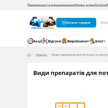
Повернення та відшкодування
Умови угоди
Оплата
П
Каталог товарів
Акції
Відгуки
Виробники
Блог
Новини
Види препаратів для потенції та критер
Види препаратів для пот