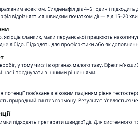
раженим ефектом. Силденафіл діє 4–6 годин і підходить 
нафіл відрізняється швидким початком дії — від 15–20 хви
ени
, якірців сланких, маки перуанської працюють накопич
не лібідо. Підходять для профілактики або як доповнен
от
вообіг, у тому числі в органах малого тазу. Ефект мʼякши
 час і поєднувати з іншими рішеннями.
ня потенції повʼязане з віковим падінням рівня тестостер
ють природний синтез гормону. Результат зʼявляється ч
ції
имки підходять препарати швидкої дії. Для системного 