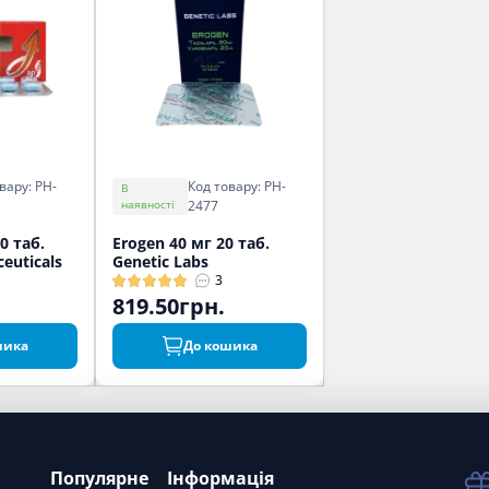
вару: PH-
Код товару: PH-
В
наявності
2477
0 таб.
Erogen 40 мг 20 таб.
euticals
Genetic Labs
3
819.50грн.
шика
До кошика
Популярне
Інформація