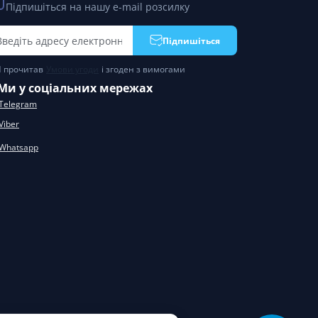
Підпишіться на нашу e-mail розсилку
Підпишіться
Я прочитав
Умови угоди
і згоден з вимогами
Ми у соціальних мережах
Telegram
Viber
Whatsapp