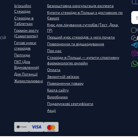
Ін’єкційні
Безкоштовна консультація експерта
Стероїди
Купити стероїди в Польщі з доставкою по
Стероїди в
Європі
Таблетках
Курс для лікування суглобів (Тест, Дека,
Гормон росту
ГР)
(Соматропін)
сій
Перший курс стероїдів: з чого почати
Готові курси
Повернення та відшкодування
стероїдів
Про нас
Пептиди
Стероїди в Польщі — купити спортивну
ПКТ (Для
фармакологію онлайн
Відновлення)
Оплата
Для Потенції
Зворотній зв’язок
Жироспалювачі
Повернення товару
Карта сайту
Виробники
Подарункові сертифікати
Акції