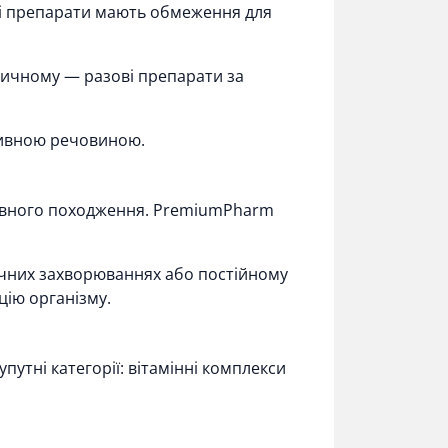
які препарати мають обмеження для
одичному — разові препарати за
тивною речовиною.
мнівного походження. PremiumPharm
чних захворюваннях або постійному
цію організму.
путні категорії: вітамінні комплекси