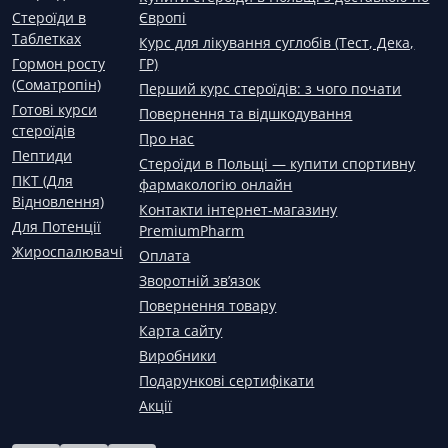
Стероїди в
Європі
Таблетках
Курс для лікування суглобів (Тест, Дека,
Гормон росту
ГР)
(Соматропін)
Перший курс стероїдів: з чого почати
Готові курси
Повернення та відшкодування
стероїдів
Про нас
Пептиди
Стероїди в Польщі — купити спортивну
ПКТ (Для
фармакологію онлайн
Відновлення)
Контакти інтернет-магазину
Для Потенції
PremiumPharm
Жироспалювачі
Оплата
Зворотній зв’язок
Повернення товару
Карта сайту
Виробники
Подарункові сертифікати
Акції