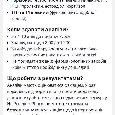
Гормони:
тестостерон загальний і вільний, ЛГ,
ФСГ, пролактин, естрадіол, кортизол
ТТГ та Т4 вільний
(функція щитоподібної
залози)
Коли здавати аналізи?
За 7–10 днів до початку курсу
Зранку, натще, з 8:00 до 10:00
За добу до забору крові уникати алкоголю,
важких фізичних навантажень і жирної їжі
Не приймати жодних фармакологічних засобів
(крім життєво необхідних) у день здачі
Що робити з результатами?
Аналізи мають оцінюватися фахівцем. У разі
відхилень від норми варто пройти додаткову
діагностику або тимчасово відмовитися від курсу.
На
PremiumPharm
ви можете отримати
безкоштовну консультацію щодо інтерпретації