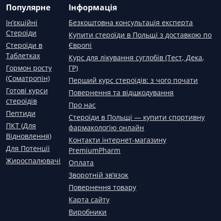
Популярне
Інформація
Ін’єкційні
Безкоштовна консультація експерта
Стероїди
Купити стероїди в Польщі з доставкою по
Стероїди в
Європі
Таблетках
Курс для лікування суглобів (Тест, Дека,
Гормон росту
ГР)
(Соматропін)
Перший курс стероїдів: з чого почати
Готові курси
Повернення та відшкодування
стероїдів
Про нас
Пептиди
Стероїди в Польщі — купити спортивну
ПКТ (Для
фармакологію онлайн
Відновлення)
Контакти інтернет-магазину
Для Потенції
PremiumPharm
Жироспалювачі
Оплата
Зворотній зв’язок
Повернення товару
Карта сайту
Виробники