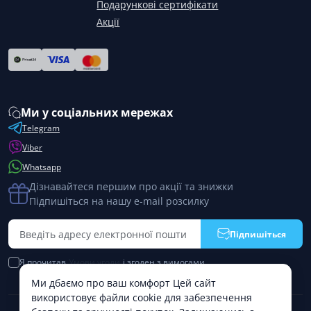
Подарункові сертифікати
Акції
Ми у соціальних мережах
Telegram
Viber
Whatsapp
Дізнавайтеся першим про акції та знижки
Підпишіться на нашу e-mail розсилку
Підпишіться
Я прочитав
Умови угоди
і згоден з вимогами
Ми дбаємо про ваш комфорт Цей сайт
використовує файли cookie для забезпечення