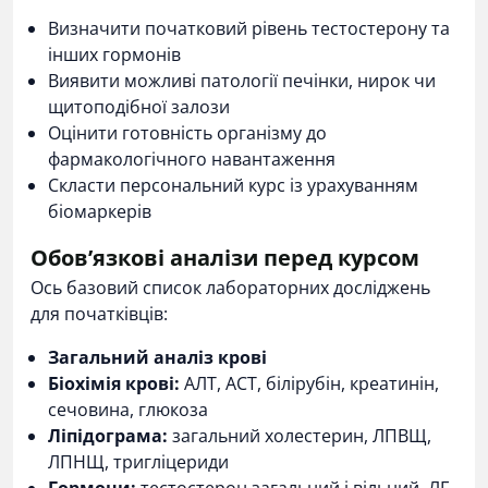
Визначити початковий рівень тестостерону та
інших гормонів
Виявити можливі патології печінки, нирок чи
щитоподібної залози
Оцінити готовність організму до
фармакологічного навантаження
Скласти персональний курс із урахуванням
біомаркерів
Обов’язкові аналізи перед курсом
Ось базовий список лабораторних досліджень
для початківців:
Загальний аналіз крові
Біохімія крові:
АЛТ, АСТ, білірубін, креатинін,
сечовина, глюкоза
Ліпідограма:
загальний холестерин, ЛПВЩ,
ЛПНЩ, тригліцериди