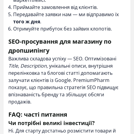
маркетплейсі.
Приймайте замовлення від клієнтів.
Передавайте заявки нам — ми відправимо їх
того ж дня
.
Отримуйте прибуток без зайвих клопотів.
SEO-просування для магазину по
дропшипінгу
Важлива складова успіху — SEO. Оптимізовані
Title
,
Description
, унікальні описи, внутрішня
перелінковка та блогові статті допомагають
залучати клієнтів із Google. PremiumPharm
показує, що правильна стратегія SEO підвищує
впізнаваність бренду та збільшує обсяги
продажів.
FAQ: часті питання
Чи потрібні великі інвестиції?
Ні. Для старту достатньо розмістити товари й