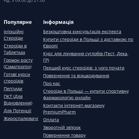
Нд: з 09:00 до 21:00
Популярне
Інформація
Ін’єкційні
Безкоштовна консультація експерта
Стероїди
Купити стероїди в Польщі з доставкою по
Стероїди в
Європі
Таблетках
Курс для лікування суглобів (Тест, Дека,
Гормон росту
ГР)
(Соматропін)
Перший курс стероїдів: з чого почати
Готові курси
Повернення та відшкодування
стероїдів
Про нас
Пептиди
Стероїди в Польщі — купити спортивну
ПКТ (Для
фармакологію онлайн
Відновлення)
Контакти інтернет-магазину
Для Потенції
PremiumPharm
Жироспалювачі
Оплата
Зворотній зв’язок
Повернення товару