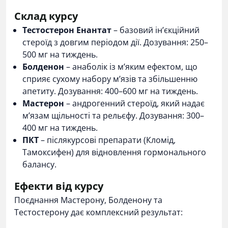
Склад курсу
Тестостерон Енантат
– базовий ін’єкційний
стероїд з довгим періодом дії. Дозування: 250–
500 мг на тиждень.
Болденон
– анаболік із м’яким ефектом, що
сприяє сухому набору м’язів та збільшенню
апетиту. Дозування: 400–600 мг на тиждень.
Мастерон
– андрогенний стероїд, який надає
м’язам щільності та рельєфу. Дозування: 300–
400 мг на тиждень.
ПКТ
–
післякурсові препарати
(Кломід,
Тамоксифен) для відновлення гормонального
балансу.
Ефекти від курсу
Поєднання Мастерону, Болденону та
Тестостерону дає комплексний результат: