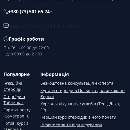
+380 (73) 501 65 24
support@premiumpharm.com.ua
Графік роботи
Пн-Сб: з 09:00 до 22:00
Нд: з 09:00 до 21:00
Популярне
Інформація
Ін’єкційні
Безкоштовна консультація експерта
Стероїди
Купити стероїди в Польщі з доставкою по
Стероїди в
Європі
Таблетках
Курс для лікування суглобів (Тест, Дека,
Гормон росту
ГР)
(Соматропін)
Перший курс стероїдів: з чого почати
Готові курси
Повернення та відшкодування
стероїдів