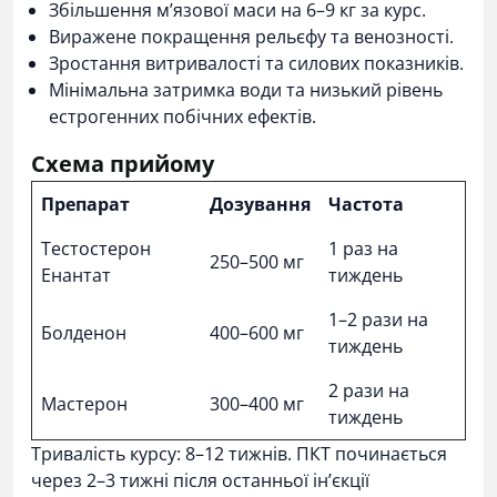
Збільшення м’язової маси на 6–9 кг за курс.
Виражене покращення рельєфу та венозності.
Зростання витривалості та силових показників.
Мінімальна затримка води та низький рівень
естрогенних побічних ефектів.
Схема прийому
Препарат
Дозування
Частота
Тестостерон
1 раз на
250–500 мг
Енантат
тиждень
1–2 рази на
Болденон
400–600 мг
тиждень
2 рази на
Мастерон
300–400 мг
тиждень
Тривалість курсу: 8–12 тижнів. ПКТ починається
через 2–3 тижні після останньої ін’єкції