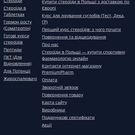
Стероїди
Купити стероїди в Польщі з доставкою по
Стероїди в
Європі
Таблетках
Курс для лікування суглобів (Тест, Дека,
Гормон росту
ГР)
(Соматропін)
Перший курс стероїдів: з чого почати
Готові курси
Повернення та відшкодування
стероїдів
Про нас
Пептиди
Стероїди в Польщі — купити спортивну
ПКТ (Для
фармакологію онлайн
Відновлення)
Контакти інтернет-магазину
Для Потенції
PremiumPharm
Жироспалювачі
Оплата
Зворотній зв’язок
Повернення товару
Карта сайту
Виробники
Подарункові сертифікати
Акції