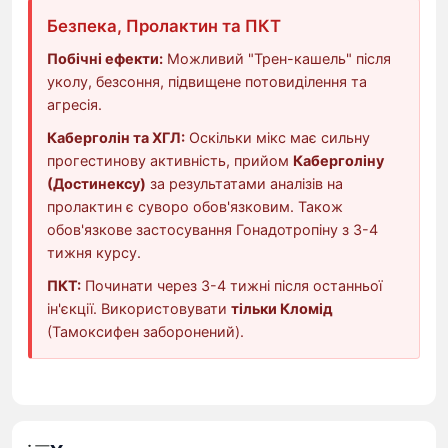
Безпека, Пролактин та ПКТ
Побічні ефекти:
Можливий "Трен-кашель" після
уколу, безсоння, підвищене потовиділення та
агресія.
Каберголін та ХГЛ:
Оскільки мікс має сильну
прогестинову активність, прийом
Каберголіну
(Достинексу)
за результатами аналізів на
пролактин є суворо обов'язковим. Також
обов'язкове застосування Гонадотропіну з 3-4
тижня курсу.
ПКТ:
Починати через 3-4 тижні після останньої
ін'єкції. Використовувати
тільки Кломід
(Тамоксифен заборонений).