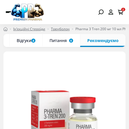
0
Ін’єкційні Стероїди
Тренболон
Pharma 3 Tren 200 мг 10 мл Ph
ки
Відгуки
Питання
Рекомендуємо
4
0