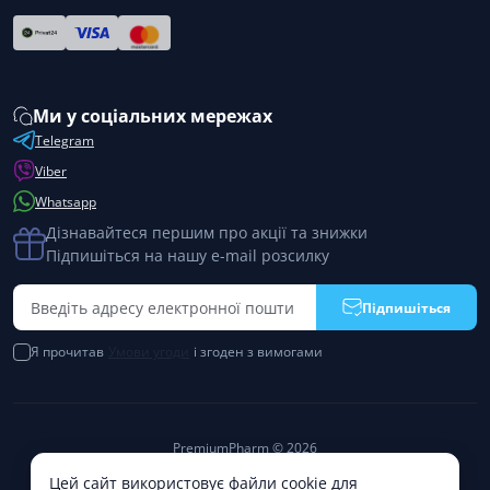
Ми у соціальних мережах
Telegram
Viber
Whatsapp
Дізнавайтеся першим про акції та знижки
Підпишіться на нашу e-mail розсилку
Підпишіться
Я прочитав
Умови угоди
і згоден з вимогами
PremiumPharm © 2026
Цей сайт використовує файли cookie для