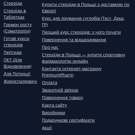
Стероїди
Купити стероїди в Польщі з доставкою по
Стероїди в
Європі
Таблетках
Курс для лікування суглобів (Тест, Дека,
Гормон росту
ГР)
(Соматропін)
Перший курс стероїдів: з чого почати
Готові курси
Повернення та відшкодування
стероїдів
Про нас
Пептиди
Стероїди в Польщі — купити спортивну
ПКТ (Для
фармакологію онлайн
Відновлення)
Контакти інтернет-магазину
Для Потенції
PremiumPharm
Жироспалювачі
Оплата
Зворотній зв’язок
Повернення товару
Карта сайту
Виробники
Подарункові сертифікати
Акції