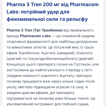
Pharma 3 Tren 200 мг від Pharmacom
Labs: потрійний удар для
феноменальної сили та рельєфу
Pharma 3 Tren (Трі-Тренболон)
від преміального
бренду
Pharmacom Labs
— це справжній шедевр
спортивної фармакології для найбільш досвідчених
та вимогливих атлетів. Це потужний мікс із трьох
ефірів Тренболону:
Ацетату (швидкий), Енантату
(довгий) та Гексагідробензилкарбонату (довгий)
.
Концепція цього препарату схожа на Сустанон, але
застосована до найпотужнішого стероїду у світі.
Завдяки наявності короткого Ацетату, препарат
починає працювати вже через кілька годин після
уколу, миттєво підвищуючи агресію та силу. А
завдяки довгим ефірам, дія препарату
підтримується на піковому рівні більше тижня. Це
ультимативний інструмент для глибокої сушки,