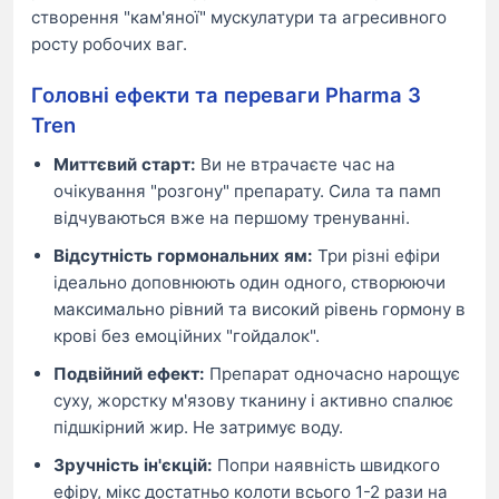
створення "кам'яної" мускулатури та агресивного
росту робочих ваг.
Головні ефекти та переваги Pharma 3
Tren
Миттєвий старт:
Ви не втрачаєте час на
очікування "розгону" препарату. Сила та памп
відчуваються вже на першому тренуванні.
Відсутність гормональних ям:
Три різні ефіри
ідеально доповнюють один одного, створюючи
максимально рівний та високий рівень гормону в
крові без емоційних "гойдалок".
Подвійний ефект:
Препарат одночасно нарощує
суху, жорстку м'язову тканину і активно спалює
підшкірний жир. Не затримує воду.
Зручність ін'єкцій:
Попри наявність швидкого
ефіру, мікс достатньо колоти всього 1-2 рази на