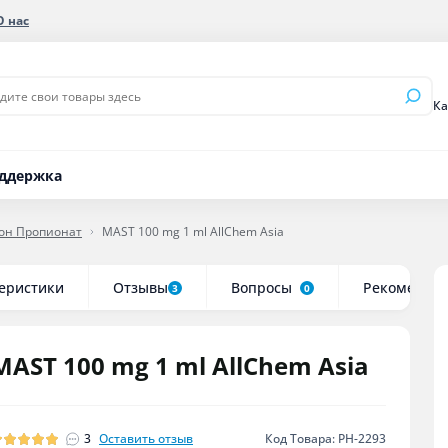
О нас
Мастерон Пропионат
Курс Станозолол
Ка
Мастерон Энантат
Курс Туринабол
ддержка
Микс тестостеронов
Микс Тренбо
Сустанон
Тренболон Ац
он Пропионат
MAST 100 mg 1 ml AllChem Asia
Тестостерон Пропионат
Тренболон Эн
Тестостерон Ундеканоат
еристики
Отзывы
Вопросы
Рекоменду
Тестостерон Ципионат
3
0
Тестостерон Энантат
MAST 100 mg 1 ml AllChem Asia
3
Оставить отзыв
Код Товара: PH-2293