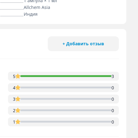
1 ампула × 1 мл
Allchem Asia
Индия
+ Добавить отзыв
5
3
4
0
3
0
2
0
1
0