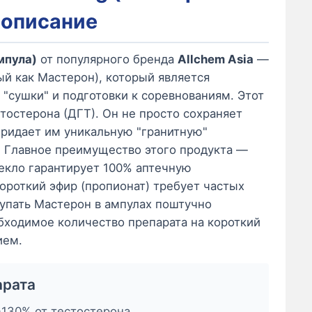
 описание
мпула)
от популярного бренда
Allchem Asia
—
ый как Мастерон), который является
"сушки" и подготовки к соревнованиям. Этот
тостерона (ДГТ). Он не просто сохраняет
ридает им уникальную "гранитную"
. Главное преимущество этого продукта —
текло гарантирует 100% аптечную
короткий эфир (пропионат) требует частых
упать Мастерон в ампулах поштучно
обходимое количество препарата на короткий
ием.
арата
130% от тестостерона