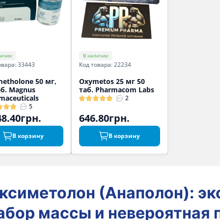
личии
В наличии
овара: 33443
Код товара: 22234
etholone 50 мг,
Oxymetos 25 мг 50
аб. Magnus
таб. Pharmacom Labs
maceuticals
2
5
48.40грн.
646.80грн.
В корзину
В корзину
ксиметолон (Анаполон): э
абор массы и невероятная 