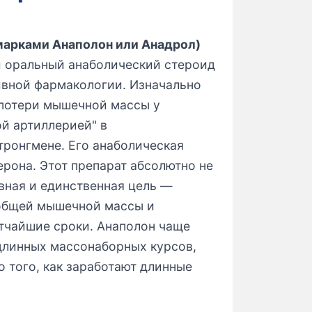
марками Анаполон или Анадрол)
й оральный анаболический стероид
ивной фармакологии. Изначально
 потери мышечной массы у
ой артиллерией" в
тронгмене. Его анаболическая
ерона. Этот препарат абсолютно не
авная и единственная цель —
общей мышечной массы и
атчайшие сроки. Анаполон чаще
 длинных массонаборных курсов,
 того, как заработают длинные