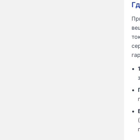
Гд
Пр
ве
то
се
га