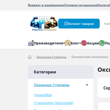
Возврат и возмещение
Условия соглашения
Оплата
Каталог товаров
Производители
Блог
Акции
По
Оральные Стероиды
Оксиметалон (Анаполон)
Окс
Категории
Оральные Стероиды
Со
Туринобол
Станозолол (Stanozolol)