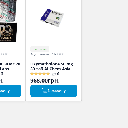
В наличии
-2310
Код товара: PH-2300
 50 мг 20
Oxymetholone 50 mg
 Labs
50 таб AllChem Asia
5
6
н.
968.00грн.
рзину
В корзину