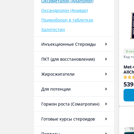
Оксиметалон (Анаполон)
Оксандролон (Анавар)
Примоболан в таблетках
Халотестин
Инъекционные Стероиды
В на
Код т
ПКТ (для восстановления)
Met-
AllC
Жиросжигатели
539
Для потенции
Гормон роста (Соматропин)
Готовые курсы стероидов
Пептиды