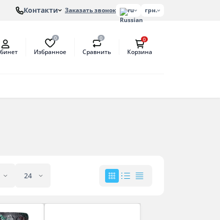
Контакти
Заказать звонок
ru
грн.
0
0
0
Избранное
Сравнить
бинет
Корзина
лонов
етат
антат