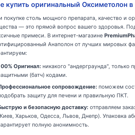
е купить оригинальный Оксиметолон в
и покупке столь мощного препарата, качество и 
щества — это прямой вопрос вашего здоровья. По
ксичные примеси. В интернет-магазине
PremiumPh
ртифицированный Анаполон от лучших мировых фа
рантируем:
100% Оригинал:
никакого "андерграунда", только 
защитными (батч) кодами.
Профессиональное сопровождение:
поможем сост
подобрать защиту для печени и правильную ПКТ.
Быструю и безопасную доставку:
отправляем зака
(Киев, Харьков, Одесса, Львов, Днепр). Упаковка 
гарантирует полную анонимность.