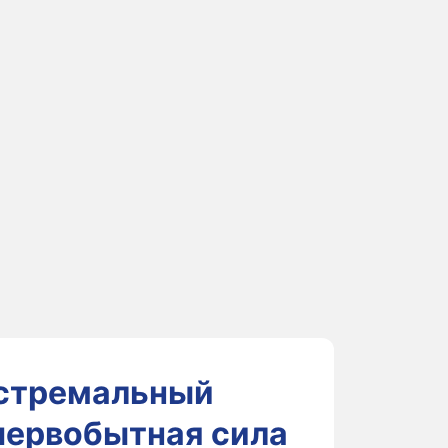
кстремальный
первобытная сила