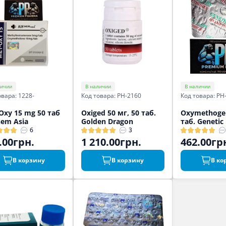
личии
В наличии
В наличии
овара: 1228-
Код товара: PH-2160
Код товара: PH
Oxy 15 mg 50 таб
Oxiged 50 мг, 50 таб.
Oxymethogen
hem Asia
Golden Dragon
таб. Genetic
6
3
.00грн.
1 210.00грн.
462.00гр
В корзину
В корзину
В ко