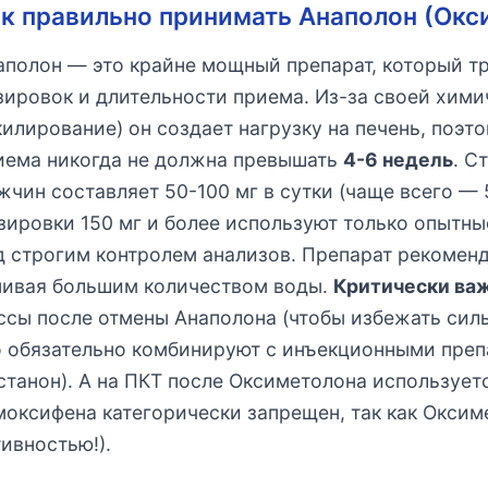
к правильно принимать Анаполон (Окс
аполон — это крайне мощный препарат, который т
зировок и длительности приема. Из-за своей хими
килирование) он создает нагрузку на печень, поэт
иема никогда не должна превышать
4-6 недель
. С
жчин составляет 50-100 мг в сутки (чаще всего — 50
зировки 150 мг и более используют только опытн
д строгим контролем анализов. Препарат рекоменд
пивая большим количеством воды.
Критически важ
ссы после отмены Анаполона (чтобы избежать сильн
о обязательно комбинируют с инъекционными преп
станон). А на ПКТ после Оксиметолона используе
моксифена категорически запрещен, так как Оксим
тивностью!).