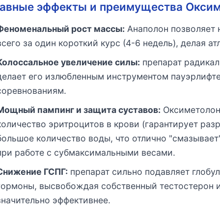
авные эффекты и преимущества Окси
Феноменальный рост массы:
Анаполон позволяет н
всего за один короткий курс (4-6 недель), делая а
Колоссальное увеличение силы:
препарат радикал
делает его излюбленным инструментом пауэрлифтер
соревнованиям.
Мощный пампинг и защита суставов:
Оксиметолон 
количество эритроцитов в крови (гарантирует раз
большое количество воды, что отлично "смазывает
при работе с субмаксимальными весами.
Снижение ГСПГ:
препарат сильно подавляет глобу
гормоны, высвобождая собственный тестостерон и
значительно эффективнее.