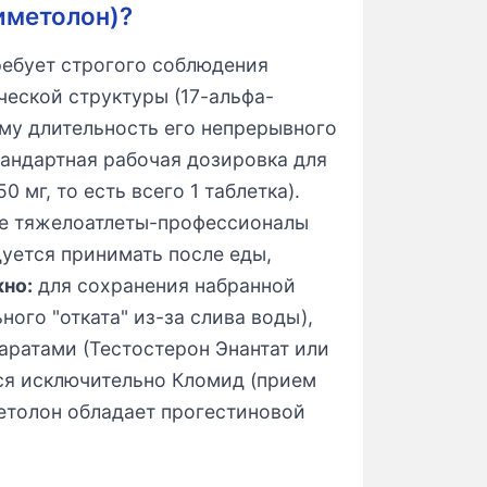
иметолон)?
ребует строгого соблюдения
ческой структуры (17-альфа-
ому длительность его непрерывного
тандартная рабочая дозировка для
 мг, то есть всего 1 таблетка).
ые тяжелоатлеты-профессионалы
уется принимать после еды,
но:
для сохранения набранной
ого "отката" из-за слива воды),
аратами (Тестостерон Энантат или
тся исключительно Кломид (прием
етолон обладает прогестиновой