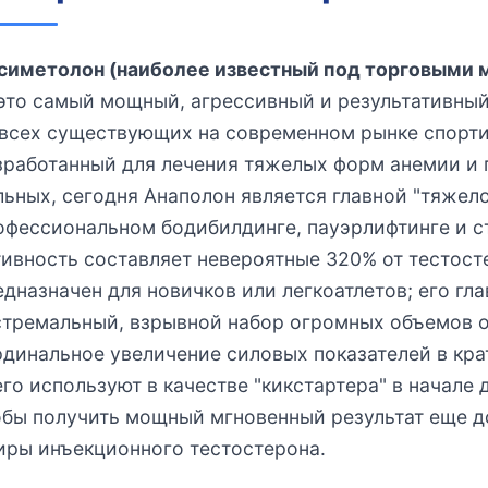
симетолон (наиболее известный под торговыми 
это самый мощный, агрессивный и результативны
 всех существующих на современном рынке спорт
зработанный для лечения тяжелых форм анемии и
льных, сегодня Анаполон является главной "тяжел
офессиональном бодибилдинге, пауэрлифтинге и с
тивность составляет невероятные 320% от тестост
едназначен для новичков или легкоатлетов; его гл
стремальный, взрывной набор огромных объемов 
рдинальное увеличение силовых показателей в кр
его используют в качестве "кикстартера" в начале
обы получить мощный мгновенный результат еще до
иры инъекционного тестостерона.