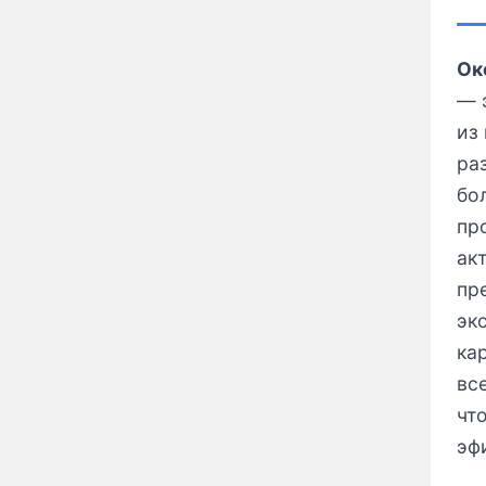
Ок
— 
из
ра
бо
пр
ак
пр
эк
ка
вс
чт
эф