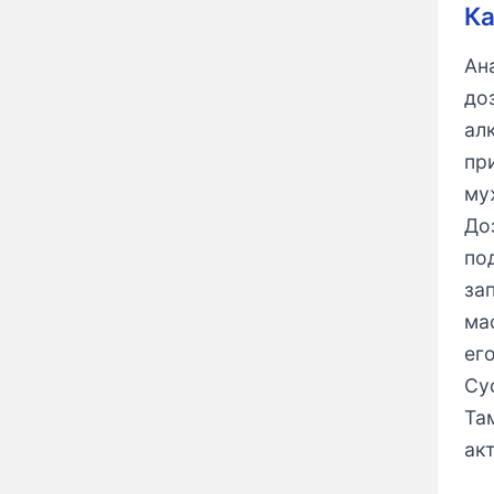
Ка
Ан
до
ал
пр
му
До
по
за
ма
ег
Су
Та
ак