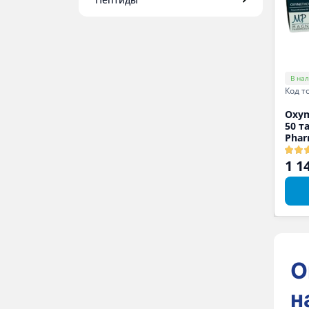
В на
Код т
Oxym
50 т
Phar
1 1
О
н