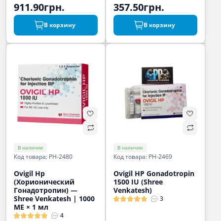
911.90грн.
357.50грн.
В корзину
В корзину
В наличии
В наличии
Код товара: PH-2480
Код товара: PH-2469
Ovigil Hp
Ovigil HP Gonadotropin
(Хорионический
1500 IU (Shree
Гонадотропин) —
Venkatesh)
Shree Venkatesh | 1000
3
МЕ × 1 мл
4