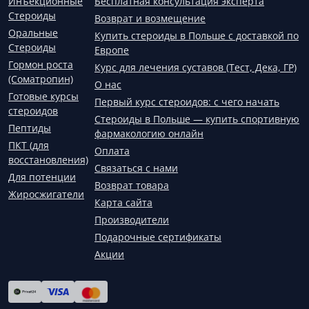
Инъекционные
Бесплатная консультация эксперта
Стероиды
Возврат и возмещение
Оральные
Купить стероиды в Польше с доставкой по
Стероиды
Европе
Гормон роста
Курс для лечения суставов (Тест, Дека, ГР)
(Соматропин)
О нас
Готовые курсы
Первый курс стероидов: с чего начать
стероидов
Стероиды в Польше — купить спортивную
Пептиды
фармакологию онлайн
ПКТ (для
Оплата
восстановления)
Связаться с нами
Для потенции
Возврат товара
Жиросжигатели
Карта сайта
Производители
Подарочные сертификаты
Акции