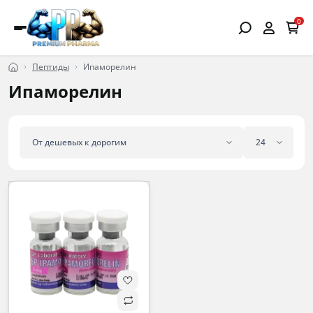
0
Пептиды
Ипаморелин
Ипаморелин