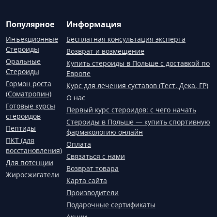
Популярное
Информация
Инъекционные
Бесплатная консультация эксперта
Стероиды
Возврат и возмещение
Оральные
Купить стероиды в Польше с доставкой по
Стероиды
Европе
Гормон роста
Курс для лечения суставов (Тест, Дека, ГР)
(Соматропин)
О нас
Готовые курсы
Первый курс стероидов: с чего начать
стероидов
Стероиды в Польше — купить спортивную
Пептиды
фармакологию онлайн
ПКТ (для
Оплата
восстановления)
Связаться с нами
Для потенции
Возврат товара
Жиросжигатели
Карта сайта
Производители
Подарочные сертификаты
Акции