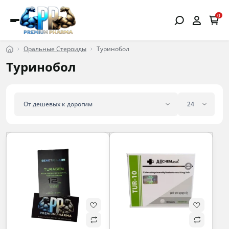
0
Оральные Стероиды
Туринобол
Туринобол