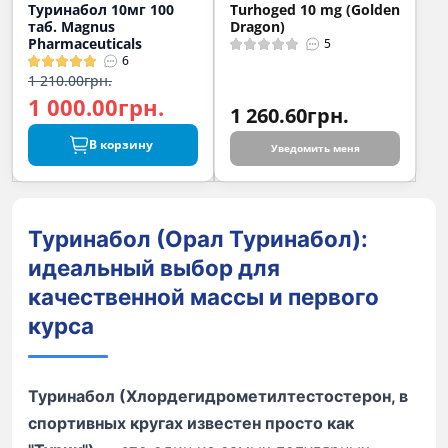
Туринабол 10мг 100
Turhoged 10 mg (Golden
таб. Magnus
Dragon)
Pharmaceuticals
5
6
1 210.00грн.
1 000.00грн.
1 260.60грн.
В корзину
Уведомить меня
Туринабол (Орал Туринабол):
идеальный выбор для
качественной массы и первого
курса
Туринабол (Хлордегидрометилтестостерон, в
спортивных кругах известен просто как