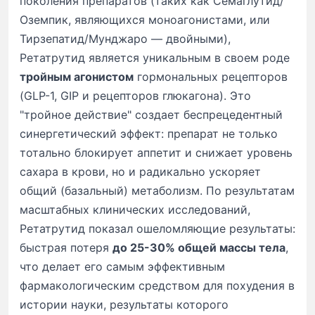
поколения препаратов (таких как Семаглутид/
Оземпик, являющихся моноагонистами, или
Тирзепатид/Мунджаро — двойными),
Ретатрутид является уникальным в своем роде
тройным агонистом
гормональных рецепторов
(GLP-1, GIP и рецепторов глюкагона). Это
"тройное действие" создает беспрецедентный
синергетический эффект: препарат не только
тотально блокирует аппетит и снижает уровень
сахара в крови, но и радикально ускоряет
общий (базальный) метаболизм. По результатам
масштабных клинических исследований,
Ретатрутид показал ошеломляющие результаты:
быстрая потеря
до 25-30% общей массы тела
,
что делает его самым эффективным
фармакологическим средством для похудения в
истории науки, результаты которого