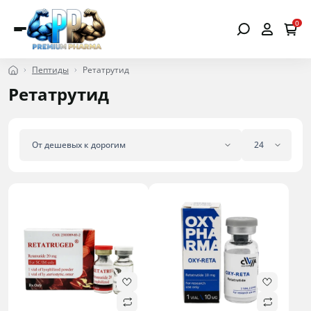
0
Пептиды
Ретатрутид
Ретатрутид