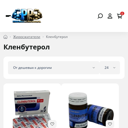
0
Жиросжигатели
Кленбутерол
Кленбутерол