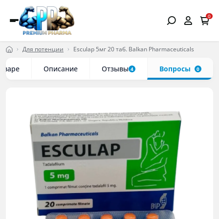
0
Для потенции
Esculap 5мг 20 таб. Balkan Pharmaceuticals
товаре
Описание
Отзывы
Вопросы
4
0