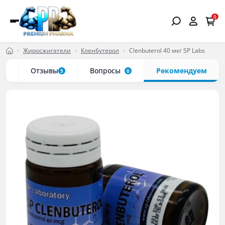
0
Жиросжигатели
Кленбутерол
Clenbuterol 40 мкг SP Labs
ки
Отзывы
Вопросы
Рекомендуем
5
0