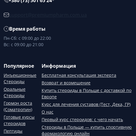
+380 (73) 501 65 24
support@premiumpharm.com.ua
Время работы
Пн-Сб: с 09:00 до 22:00
Вс: с 09:00 до 21:00
Популярное
Информация
Инъекционные
Бесплатная консультация эксперта
Стероиды
Возврат и возмещение
Оральные
Купить стероиды в Польше с доставкой по
Стероиды
Европе
Гормон роста
Курс для лечения суставов (Тест, Дека, ГР)
(Соматропин)
О нас
Готовые курсы
Первый курс стероидов: с чего начать
стероидов
Стероиды в Польше — купить спортивную
Пептиды
фармакологию онлайн