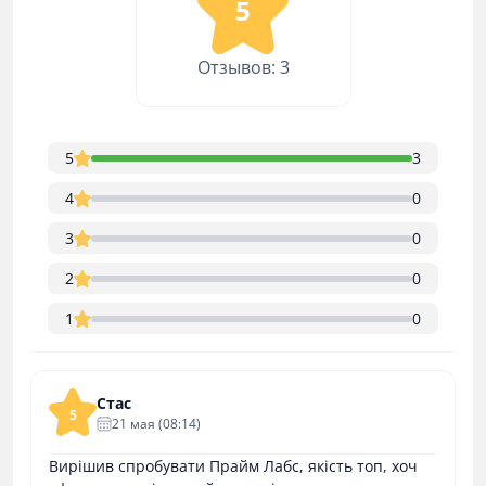
5
Отзывов: 3
5
3
4
0
3
0
2
0
1
0
Стас
5
21 мая (08:14)
Вирішив спробувати Прайм Лабс, якість топ, хоч