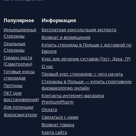
Популярное
Информация
Инъекционные
Бесплатная консультация эксперта
Стероиды
Возврат и возмещение
Оральные
Купить стероиды в Польше с доставкой по
Стероиды
Европе
Гормон роста
Курс для лечения суставов (Тест, Дека, ГР)
(Соматропин)
О нас
Готовые курсы
Первый курс стероидов: с чего начать
стероидов
Стероиды в Польше — купить спортивную
Пептиды
фармакологию онлайн
ПКТ (для
Контакты интернет-магазина
восстановления)
PremiumPharm
Для потенции
Оплата
Жиросжигатели
Связаться с нами
Возврат товара
Карта сайта