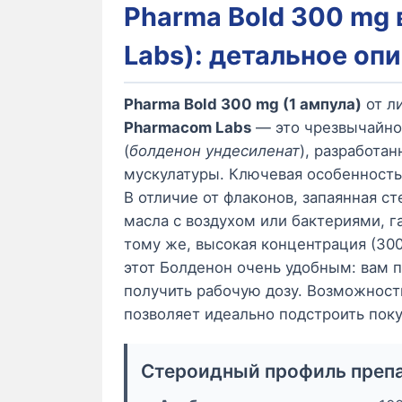
Pharma Bold 300 mg
Labs): детальное оп
Pharma Bold 300 mg (1 ампула)
от л
Pharmacom Labs
— это чрезвычайно
(
болденон ундесиленат
), разработа
мускулатуры. Ключевая особенност
В отличие от флаконов, запаянная с
масла с воздухом или бактериями, г
тому же, высокая концентрация (30
этот Болденон очень удобным: вам 
получить рабочую дозу. Возможность
позволяет идеально подстроить пок
Стероидный профиль преп