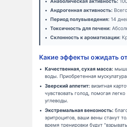
Анаболическая активность:
100
Андрогенная активность:
Всего
Период полувыведения:
14 дне
Токсичность для печени:
Абсолю
Склонность к ароматизации:
Кр
Какие эффекты ожидать от
Качественная, сухая масса:
мышц
воды. Приобретенная мускулатура
Зверский аппетит:
визитная карто
чувствовать голод, помогая легко
углеводы.
Экстремальная венозность:
благо
эритроцитов, ваши вены станут 
время тренировки будут "взрывать