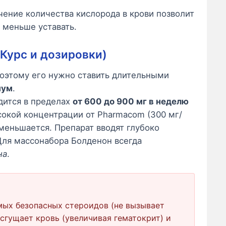
ение количества кислорода в крови позволит
 меньше уставать.
(Курс и дозировки)
оэтому его нужно ставить длительными
мум
.
дится в пределах
от 600 до 900 мг в неделю
сокой концентрации от Pharmacom (300 мг/
меньшается. Препарат вводят глубоко
Для массонабора Болденон всегда
на
.
мых безопасных стероидов (не вызывает
 сгущает кровь (увеличивая гематокрит) и