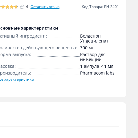
4
Оставить отзыв
Код Товара: PH-2401
сновные характеристики
ктивный ингредиент :
Болденон
Ундециленат
оличество действующего вещества:
300 мг
орма выпуска:
Раствор для
инъекций
асовка:
1 ампула × 1 мл
роизводитель:
Pharmacom labs
се характеристики