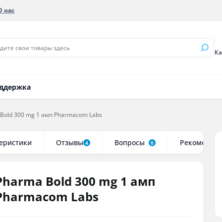
О нас
Мастерон Пропионат
Курс Станозолол
Ка
Мастерон Энантат
Курс Туринабол
ддержка
Микс тестостеронов
Микс Тренбо
Сустанон
Тренболон Ац
Bold 300 mg 1 амп Pharmacom Labs
Тестостерон Пропионат
Тренболон Эн
Тестостерон Ундеканоат
еристики
Отзывы
Вопросы
Рекоменду
Тестостерон Ципионат
4
0
Тестостерон Энантат
Pharma Bold 300 mg 1 амп
Pharmacom Labs