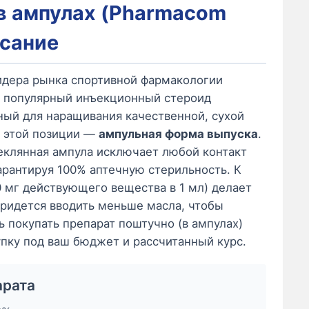
 в ампулах (Pharmacom
исание
идера рынка спортивной фармакологии
 популярный инъекционный стероид
нный для наращивания качественной, сухой
ь этой позиции —
ампульная форма выпуска
.
теклянная ампула исключает любой контакт
арантируя 100% аптечную стерильность. К
0 мг действующего вещества в 1 мл) делает
придется вводить меньше масла, чтобы
 покупать препарат поштучно (в ампулах)
упку под ваш бюджет и рассчитанный курс.
арата