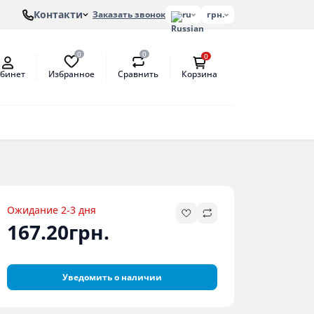
Контакти
Заказать звонок
ru
грн.
0
0
0
Избранное
Сравнить
бинет
Корзина
лонов
етат
антат
ем
Ожидание 2-3 дня
167.20грн.
Уведомить о наличии