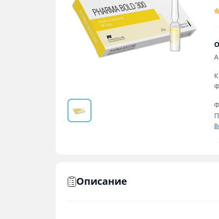
О
А
К
Ф
Ф
П
В
Описание