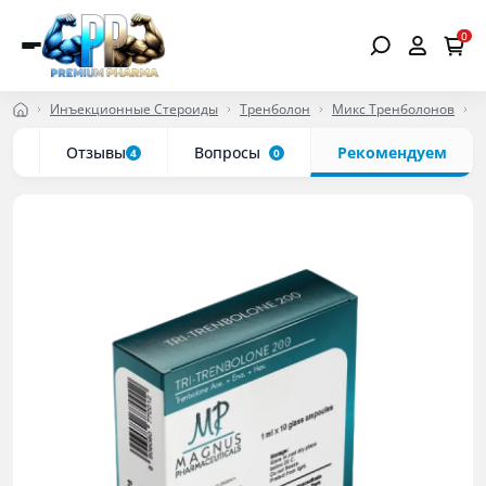
0
Инъекционные Стероиды
Тренболон
Микс Тренболонов
T
ки
Отзывы
Вопросы
Рекомендуем
4
0