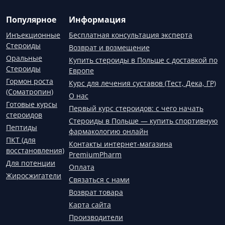
Популярное
Информация
Инъекционные
Бесплатная консультация эксперта
Стероиды
Возврат и возмещение
Оральные
Купить стероиды в Польше с доставкой по
Стероиды
Европе
Гормон роста
Курс для лечения суставов (Тест, Дека, ГР)
(Соматропин)
О нас
Готовые курсы
Первый курс стероидов: с чего начать
стероидов
Стероиды в Польше — купить спортивную
Пептиды
фармакологию онлайн
ПКТ (для
Контакты интернет-магазина
восстановления)
PremiumPharm
Для потенции
Оплата
Жиросжигатели
Связаться с нами
Возврат товара
Карта сайта
Производители