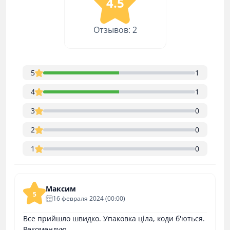
4.5
Отзывов: 2
5
1
4
1
3
0
2
0
1
0
Максим
5
16 февраля 2024 (00:00)
Все прийшло швидко. Упаковка ціла, коди б'ються.
Рекомендую.