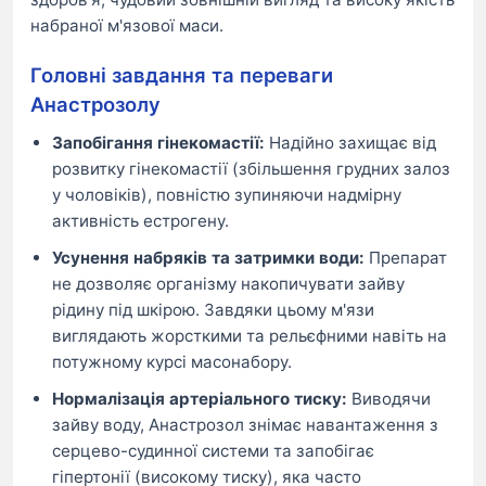
набраної м'язової маси.
Головні завдання та переваги
Анастрозолу
Запобігання гінекомастії:
Надійно захищає від
розвитку гінекомастії (збільшення грудних залоз
у чоловіків), повністю зупиняючи надмірну
активність естрогену.
Усунення набряків та затримки води:
Препарат
не дозволяє організму накопичувати зайву
рідину під шкірою. Завдяки цьому м'язи
виглядають жорсткими та рельєфними навіть на
потужному курсі масонабору.
Нормалізація артеріального тиску:
Виводячи
зайву воду, Анастрозол знімає навантаження з
серцево-судинної системи та запобігає
гіпертонії (високому тиску), яка часто