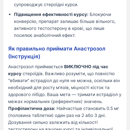
супроводжує стероїдні курси.
Підвищення ефективності курсу:
Блокуючи
конверсію, препарат залишає більше вільного,
активного тестостерону в крові, що лише
посилює анаболічний ефект.
Як правильно приймати Анастрозол
(Інструкція)
Анастрозол приймається
ВИКЛЮЧНО під час
курсу
стероїдів. Важливо розуміти, що повністю
"вбивати" естрадіол до нуля не можна, оскільки він
необхідний для росту м'язів, міцності кісток та
здорового лібідо. Ваша мета — тримати естрадіол у
межах нормальних (референтних) значень.
Профілактична доза:
Найчастіше становить 0.5 мг
(половина таблетки) один раз на 2 або 3 дні.
Дозування сильно залежить від кількості
тестостерону на вашому курсі та індивідуальної