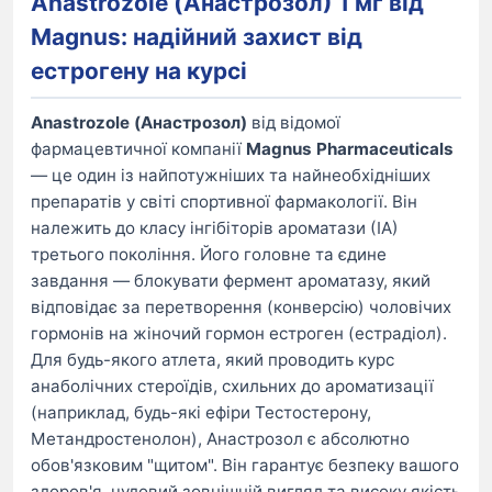
Anastrozole (Анастрозол) 1 мг від
Magnus: надійний захист від
естрогену на курсі
Anastrozole (Анастрозол)
від відомої
фармацевтичної компанії
Magnus Pharmaceuticals
— це один із найпотужніших та найнеобхідніших
препаратів у світі спортивної фармакології. Він
належить до класу інгібіторів ароматази (ІА)
третього покоління. Його головне та єдине
завдання — блокувати фермент ароматазу, який
відповідає за перетворення (конверсію) чоловічих
гормонів на жіночий гормон естроген (естрадіол).
Для будь-якого атлета, який проводить курс
анаболічних стероїдів, схильних до ароматизації
(наприклад, будь-які ефіри Тестостерону,
Метандростенолон), Анастрозол є абсолютно
обов'язковим "щитом". Він гарантує безпеку вашого
здоров'я, чудовий зовнішній вигляд та високу якість