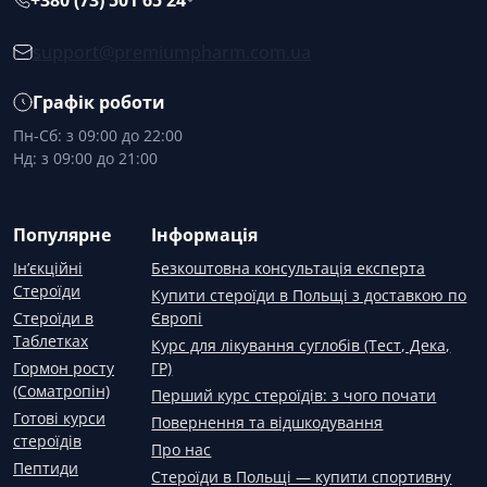
+380 (73) 501 65 24
support@premiumpharm.com.ua
Графік роботи
Пн-Сб: з 09:00 до 22:00
Нд: з 09:00 до 21:00
Популярне
Інформація
Ін’єкційні
Безкоштовна консультація експерта
Стероїди
Купити стероїди в Польщі з доставкою по
Стероїди в
Європі
Таблетках
Курс для лікування суглобів (Тест, Дека,
Гормон росту
ГР)
(Соматропін)
Перший курс стероїдів: з чого почати
Готові курси
Повернення та відшкодування
стероїдів
Про нас
Пептиди
Стероїди в Польщі — купити спортивну