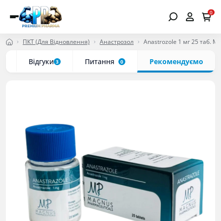
0
ПКТ (Для Відновлення)
Анастрозол
Anastrozole 1 мг 25 таб. M
ки
Відгуки
Питання
Рекомендуємо
3
0