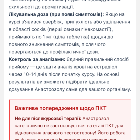
схильності до ароматизації.
Лікувальна доза (при появі симптомів):
Якщо на
курсі з'явився свербіж, припухлість або ущільнення
в області сосків (перші ознаки гінекомастії),
приймають по 1 мг (ціла таблетка) щодня до
повного зникнення симптомів, після чого
повертаються до профілактичної дози.
Контроль за аналізами:
Єдиний правильний спосіб
прийому — це здати аналіз крові на естрадіол
через 10-14 днів після початку курсу. На основі
результатів ви зможете підібрати ідеальне
дозування Анастрозолу саме для вашого організму.
Важливе попередження щодо ПКТ
Не для післякурсової терапії:
Анастрозол
категорично не застосовується на етапі ПКТ для
відновлення власного тестостерону! Його робота
закінчується разом із виведенням екзогенних