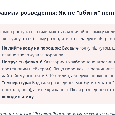
авила розведення: Як не "вбити" пеп
ормон росту та пептиди мають надзвичайно крихку молек
егко руйнуються). Тому розводити їх треба дуже обережн
Не лийте воду на порошок:
Вводьте голку під кутом, щ
плавно зволожувала порошок.
Не трусіть флакон!
Категорично заборонено агресивно 
протеїновим шейкером). Якщо порошок не розчинився од
дайте йому постояти 5-10 хвилин, або дуже повільно по
Температура:
Вода для розведення має бути кімнатної
прохолодною), але не крижаною. Після розведення гот
холодильнику
.
нтернет-магазині PremiumPharm ви можете купити спеціа