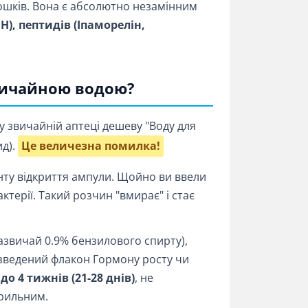
ошків. Вона є абсолютно незамінним
H), пептидів (Іпаморелін,
вичайною водою?
 звичайній аптеці дешеву "Воду для
ид).
Це величезна помилка!
ту відкриття ампули. Щойно ви ввели
терії. Такий розчин "вмирає" і стає
азвичай 0.9% бензилового спирту),
розведений флакон Гормону росту чи
 до 4 тижнів (21-28 днів)
, не
ерильним.