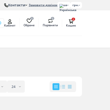
Контакти
Замовити дзвінок
ua
грн.
0
0
0
Обране
Порівняти
Кабінет
Кошик
онів
етат
антат