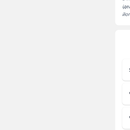
іде
йог