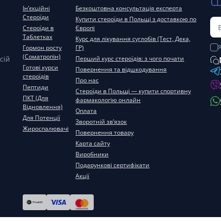
Ін’єкційні
Безкоштовна консультація експерта
Стероїди
Купити стероїди в Польщі з доставкою по
Стероїди в
Європі
Таблетках
Курс для лікування суглобів (Тест, Дека,
Гормон росту
ГР)
(Соматропін)
сій
Перший курс стероїдів: з чого почати
Готові курси
Повернення та відшкодування
стероїдів
Про нас
Пептиди
Стероїди в Польщі — купити спортивну
ПКТ (Для
фармакологію онлайн
Відновлення)
Оплата
Для Потенції
Зворотній зв’язок
Жироспалювачі
Повернення товару
Карта сайту
Виробники
Подарункові сертифікати
Акції