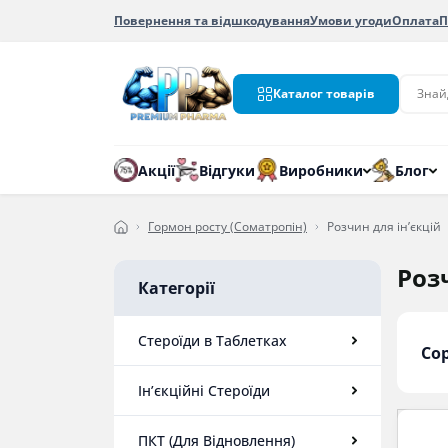
Повернення та відшкодування
Умови угоди
Оплата
П
Каталог товарів
Акції
Відгуки
Виробники
Блог
Гормон росту (Соматропін)
Розчин для ін’єкцій
Роз
Категорії
Стероїди в Таблетках
Со
Ін’єкційні Стероїди
ПКТ (Для Відновлення)