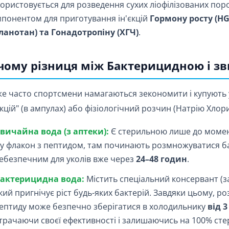
ористовується для розведення сухих ліофілізованих пор
понентом для приготування ін'єкцій
Гормону росту (HG
ланотан) та Гонадотропіну (ХГЧ)
.
чому різниця між Бактерицидною і з
е часто спортсмени намагаються зекономити і купують у
єкцій" (в ампулах) або фізіологічний розчин (Натрію Хлор
вичайна вода (з аптеки):
Є стерильною лише до момен
ї у флакон з пептидом, там починають розмножуватися бак
ебезпечним для уколів вже через
24–48 годин
.
актерицидна вода:
Містить спеціальний консервант (з
кий пригнічує ріст будь-яких бактерій. Завдяки цьому, 
ептиду може безпечно зберігатися в холодильнику
від 3
трачаючи своєї ефективності і залишаючись на 100% ст