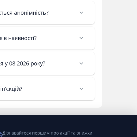
ється анонімність?
є в наявності?
ся у 08 2026 року?
ін’єкцій?
Дізнавайтеся першим про акції та знижки