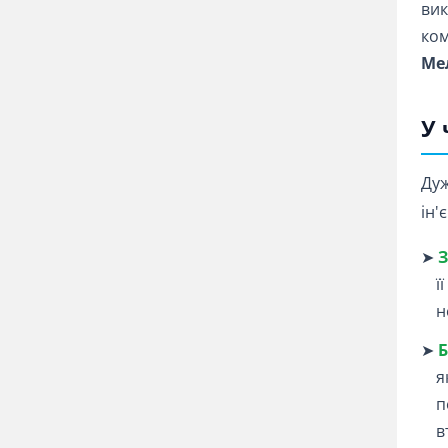
вик
ком
Ме
У 
Дуж
ін'
➤
З
ї
н
➤
Б
я
п
в