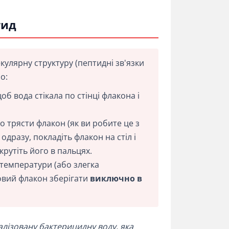
тид
улярну структуру (пептидні зв'язки
о:
об вода стікала по стінці флакона і
трясти флакон (як ви робите це з
разу, покладіть флакон на стіл і
крутіть його в пальцях.
 температури (або злегка
овий флакон зберігати
виключно в
лізовану бактерицидну воду, яка