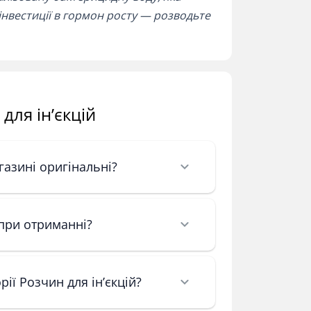
 інвестиції в гормон росту — розводьте
для ін’єкцій
газині оригінальні?
 при отриманні?
ії Розчин для ін’єкцій?