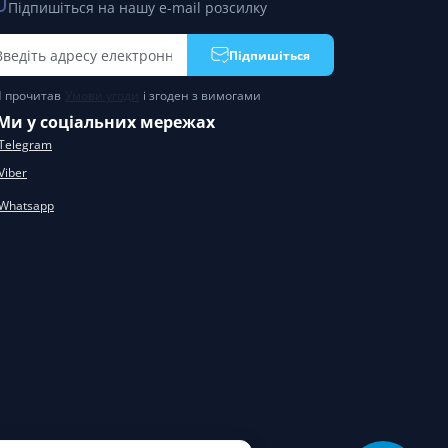
Підпишіться на нашу e-mail розсилку
Підпишіться
Я прочитав
Умови угоди
і згоден з вимогами
Ми у соціальних мережах
Telegram
Viber
Whatsapp