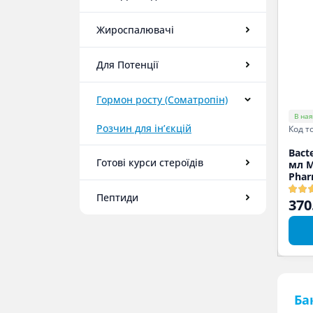
Жироспалювачі
Для Потенції
Гормон росту (Соматропін)
В ная
Розчин для ін’єкцій
Код т
Bacte
Готові курси стероїдів
мл 
Phar
Пептиди
370
Ба