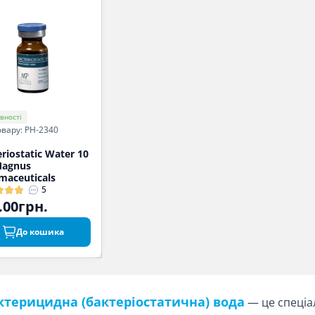
вності
овару: PH-2340
riostatic Water 10
Magnus
maceuticals
5
.00грн.
До кошика
ктерицидна (бактеріостатична) вода
— це спеціа