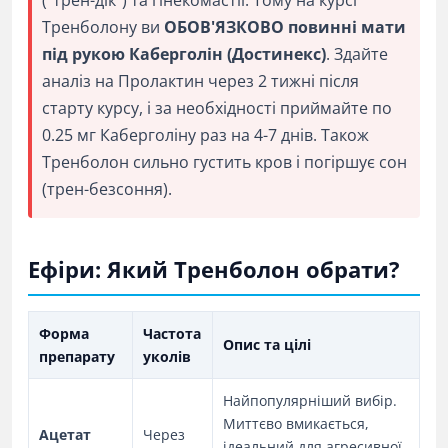
("трен-дік") та гінекомастії. Тому на курсі
Тренболону ви
ОБОВ'ЯЗКОВО повинні мати
під рукою Каберголін (Достинекс)
. Здайте
аналіз на Пролактин через 2 тижні після
старту курсу, і за необхідності приймайте по
0.25 мг Каберголіну раз на 4-7 днів. Також
Тренболон сильно густить кров і погіршує сон
(трен-безсоння).
Ефіри: Який Тренболон обрати?
Форма
Частота
Опис та цілі
препарату
уколів
Найпопулярніший вибір.
Миттєво вмикається,
Ацетат
Через
ідеальний для агресивної