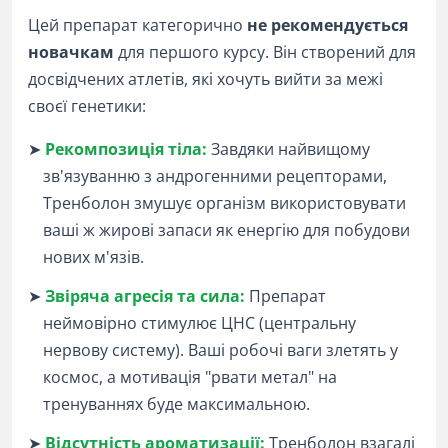
Цей препарат категорично
не рекомендується
новачкам
для першого курсу. Він створений для
досвідчених атлетів, які хочуть вийти за межі
своєї генетики:
➤
Рекомпозиція тіла:
Завдяки найвищому
зв'язуванню з андрогенними рецепторами,
Тренболон змушує організм використовувати
ваші ж жирові запаси як енергію для побудови
нових м'язів.
➤
Звіряча агресія та сила:
Препарат
неймовірно стимулює ЦНС (центральну
нервову систему). Ваші робочі ваги злетять у
космос, а мотивація "рвати метал" на
тренуваннях буде максимальною.
➤
Відсутність ароматизації:
Тренболон взагалі