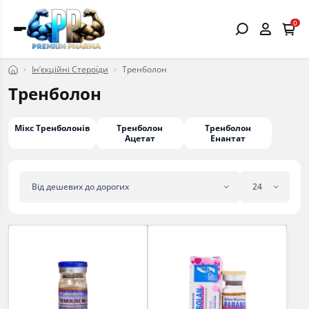
0
Ін’єкційні Стероїди
Тренболон
Тренболон
Мікс Тренболонів
Тренболон
Тренболон
Ацетат
Енантат