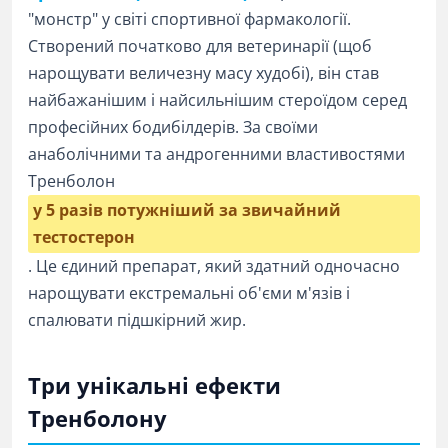
"монстр" у світі спортивної фармакології.
Створений початково для ветеринарії (щоб
нарощувати величезну масу худобі), він став
найбажанішим і найсильнішим стероїдом серед
професійних бодибілдерів. За своїми
анаболічними та андрогенними властивостями
Тренболон
у 5 разів потужніший за звичайний
тестостерон
. Це єдиний препарат, який здатний одночасно
нарощувати екстремальні об'єми м'язів і
спалювати підшкірний жир.
Три унікальні ефекти
Тренболону