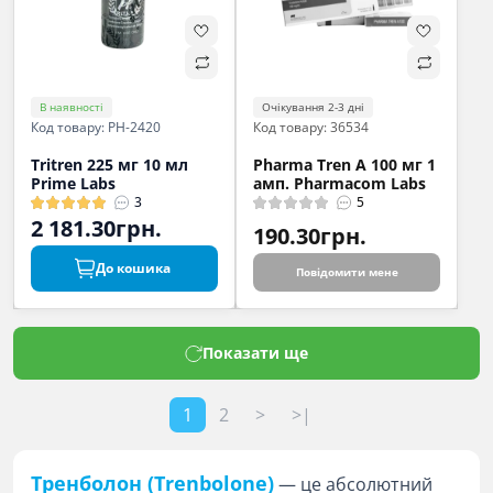
В наявності
Очікування 2-3 дні
Код товару: PH-2420
Код товару: 36534
Tritren 225 мг 10 мл
Pharma Tren A 100 мг 1
Prime Labs
амп. Pharmacom Labs
3
5
2 181.30грн.
190.30грн.
До кошика
Повідомити мене
Показати ще
1
2
>
>|
Тренболон (Trenbolone)
— це абсолютний