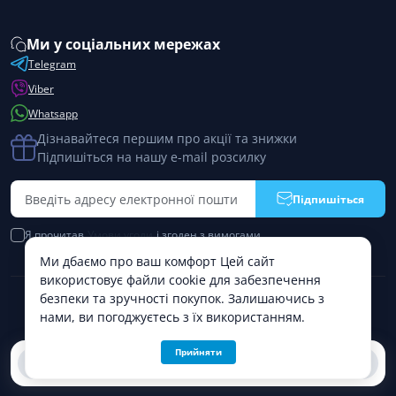
Ми у соціальних мережах
Telegram
Viber
Whatsapp
Дізнавайтеся першим про акції та знижки
Підпишіться на нашу e-mail розсилку
Підпишіться
Я прочитав
Умови угоди
і згоден з вимогами
Ми дбаємо про ваш комфорт Цей сайт
використовує файли cookie для забезпечення
безпеки та зручності покупок. Залишаючись з
PremiumPharm © 2026
нами, ви погоджуєтесь з їх використанням.
Прийняти
0
0