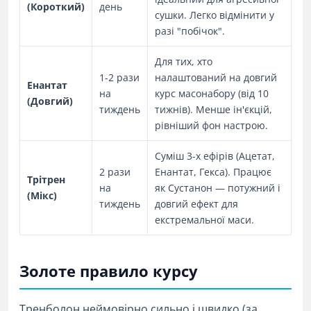
(Короткий)
день
сушки. Легко відмінити у
разі "побічок".
Для тих, хто
1-2 рази
налаштований на довгий
Енантат
на
курс масонабору (від 10
(Довгий)
тиждень
тижнів). Менше ін'єкцій,
рівніший фон настрою.
Суміш 3-х ефірів (Ацетат,
2 рази
Енантат, Гекса). Працює
Трітрен
на
як Сустанон — потужний і
(Мікс)
тиждень
довгий ефект для
екстремальної маси.
Золоте правило курсу
Тренболон неймовірно сильно і швидко (за