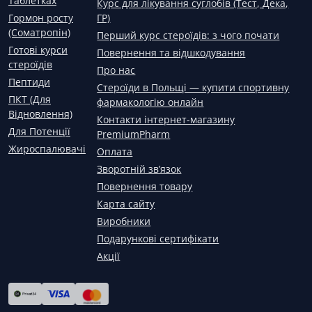
Таблетках
Курс для лікування суглобів (Тест, Дека,
Гормон росту
ГР)
(Соматропін)
Перший курс стероїдів: з чого почати
Готові курси
Повернення та відшкодування
стероїдів
Про нас
Пептиди
Стероїди в Польщі — купити спортивну
ПКТ (Для
фармакологію онлайн
Відновлення)
Контакти інтернет-магазину
Для Потенції
PremiumPharm
Жироспалювачі
Оплата
Зворотній зв’язок
Повернення товару
Карта сайту
Виробники
Подарункові сертифікати
Акції