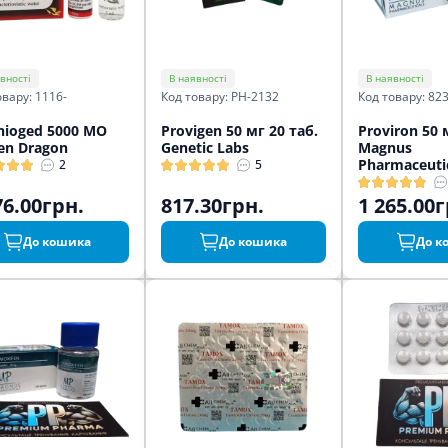
вності
В наявності
В наявності
овару: 1116-
Код товару: PH-2132
Код товару: 82
nioged 5000 МО
Provigen 50 мг 20 таб.
Proviron 50 
en Dragon
Genetic Labs
Magnus
Pharmaceuti
2
5
76.00грн.
817.30грн.
1 265.00г
До кошика
До кошика
До к