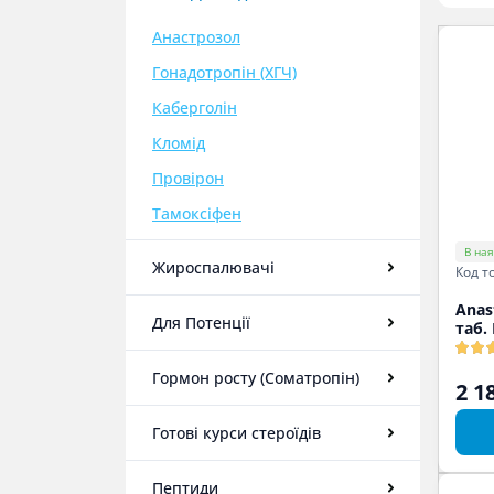
Анастрозол
Гонадотропін (ХГЧ)
Каберголін
Кломід
Провірон
Тамоксіфен
В ная
Жироспалювачі
Код т
Anas
Для Потенції
таб.
Гормон росту (Соматропін)
2 1
Готові курси стероїдів
Пептиди