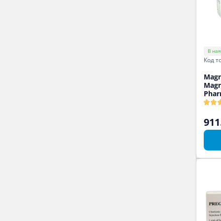
В ная
Код т
Magn
Mag
Phar
911