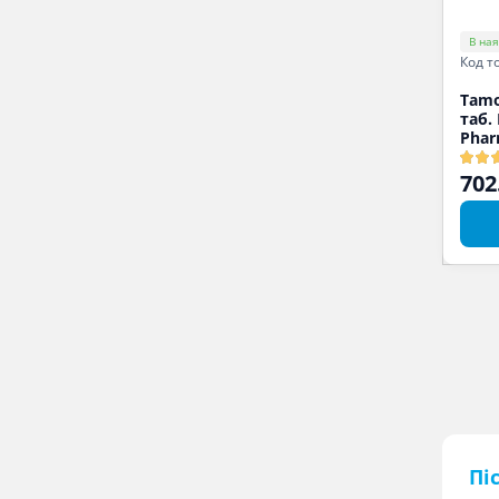
В ная
Код т
Tamo
таб.
Phar
702
Пі