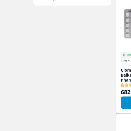
В ная
Код т
Clom
Balk
Phar
682