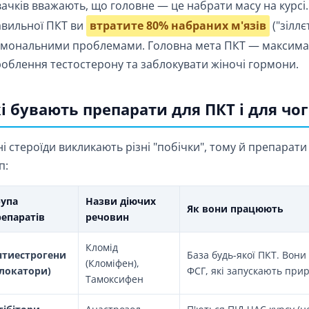
ачків вважають, що головне — це набрати масу на курсі.
вильної ПКТ ви
втратите 80% набраних м'язів
("зіллє
мональними проблемами. Головна мета ПКТ — максима
облення тестостерону та заблокувати жіночі гормони.
і бувають препарати для ПКТ і для чог
ні стероїди викликають різні "побічки", тому й препарат
п:
рупа
Назви діючих
Як вони працюють
репаратів
речовин
Кломід
нтиестрогени
База будь-якої ПКТ. Вони
(Кломіфен),
Блокатори)
ФСГ, які запускають при
Тамоксифен