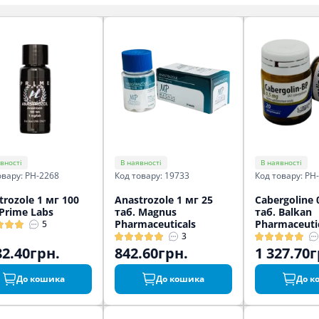
вності
В наявності
В наявності
овару: PH-2268
Код товару: 19733
Код товару: PH
trozole 1 мг 100
Anastrozole 1 мг 25
Cabergoline 
 Prime Labs
таб. Magnus
таб. Balkan
Pharmaceuticals
Pharmaceuti
5
3
82.40грн.
842.60грн.
1 327.70г
До кошика
До кошика
До к