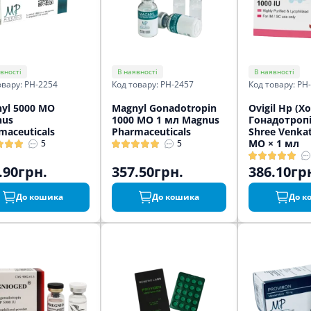
вності
В наявності
В наявності
овару: PH-2254
Код товару: PH-2457
Код товару: PH
yl 5000 МО
Magnyl Gonadotropin
Ovigil Hp (Х
nus
1000 МО 1 мл Magnus
Гонадотропі
maceuticals
Pharmaceuticals
Shree Venkat
МО × 1 мл
5
5
.90грн.
357.50грн.
386.10гр
До кошика
До кошика
До к