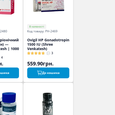
В наявності
-2480
Код товару: PH-2469
оріонічний
Ovigil HP Gonadotropin
н) —
1500 IU (Shree
esh | 1000
Venkatesh)
3
4
н.
559.90грн.
ошика
До кошика