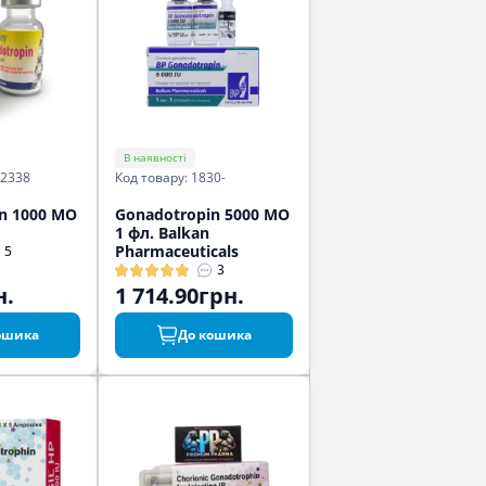
В наявності
-2338
Код товару: 1830-
n 1000 МО
Gonadotropin 5000 МО
1 фл. Balkan
Pharmaceuticals
5
3
н.
1 714.90грн.
ошика
До кошика