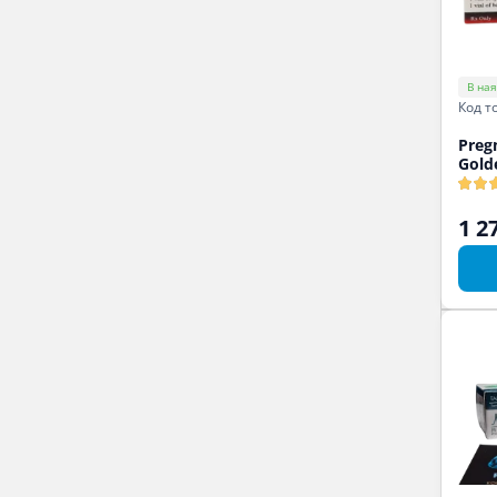
В ная
Код т
Preg
Gold
1 2