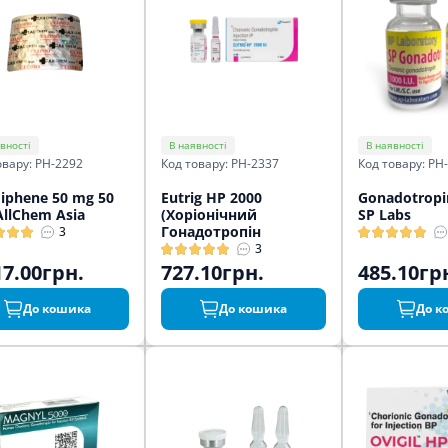
вності
В наявності
В наявності
овару: PH-2292
Код товару: PH-2337
Код товару: PH
iphene 50 mg 50
Eutrig HP 2000
Gonadotropi
AllChem Asia
(Хоріонічний
SP Labs
Гонадотропін
3
3
17.00грн.
727.10грн.
485.10гр
До кошика
До кошика
До к