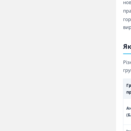
нов
пра
гор
вир
Як
Різ
гру
Г
п
А
(