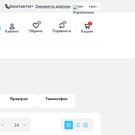
Контакти
Замовити дзвінок
ua
грн.
0
0
0
Обране
Порівняти
Кабінет
Кошик
онів
етат
антат
Провірон
Тамоксіфен