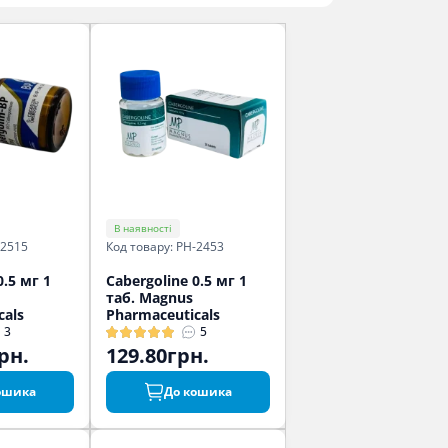
В наявності
-2515
Код товару: PH-2453
0.5 мг 1
Cabergoline 0.5 мг 1
таб. Magnus
cals
Pharmaceuticals
3
5
рн.
129.80грн.
ошика
До кошика