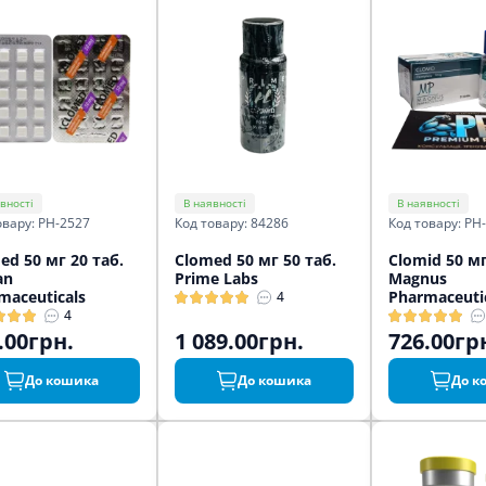
вності
В наявності
В наявності
овару: PH-2527
Код товару: 84286
Код товару: PH
ed 50 мг 20 таб.
Clomed 50 мг 50 таб.
Clomid 50 мг
an
Prime Labs
Magnus
maceuticals
Pharmaceuti
4
4
.00грн.
1 089.00грн.
726.00гр
До кошика
До кошика
До к