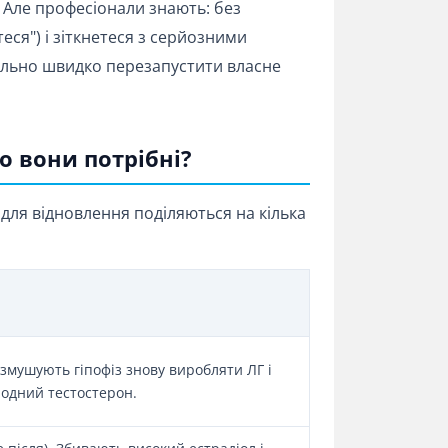
 Але професіонали знають: без
теся") і зіткнетеся з серйозними
льно швидко перезапустити власне
о вони потрібні?
и для відновлення поділяються на кілька
 змушують гіпофіз знову виробляти ЛГ і
родний тестостерон.