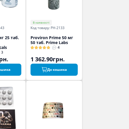
В наявності
343
Код товару: PH-2133
мг 25 таб.
Proviron Prime 50 мг
50 таб. Prime Labs
cals
4
3
рн.
1 362.90грн.
ошика
До кошика