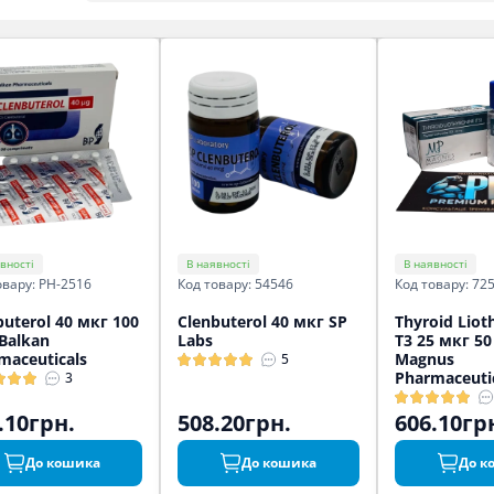
вності
В наявності
В наявності
овару: PH-2516
Код товару: 54546
Код товару: 72
buterol 40 мкг 100
Clenbuterol 40 мкг SP
Thyroid Liot
 Balkan
Labs
T3 25 мкг 50
maceuticals
Magnus
5
Pharmaceuti
3
.10грн.
508.20грн.
606.10гр
До кошика
До кошика
До к