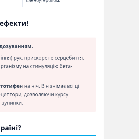
Кленбутеролом.
 ефекти!
 дозуванням.
іння) рук, прискорене серцебиття,
організму на стимуляцію бета-
етотифен
на ніч. Він знімає всі ці
рецептори, дозволяючи курсу
з зупинки.
раїні?