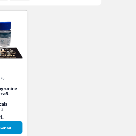
578
hyronine
 таб.
cals
3
н.
ошика