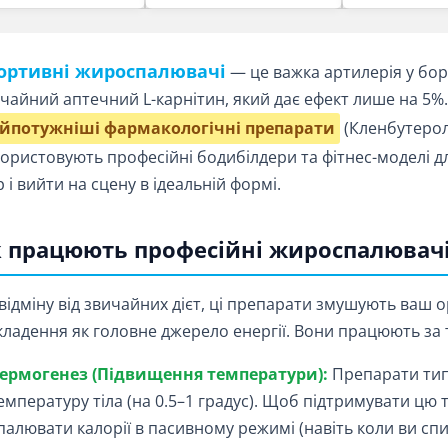
ортивні жироспалювачі
— це важка артилерія у бор
чайний аптечний L-карнітин, який дає ефект лише на 5%. 
йпотужніші фармакологічні препарати
(Кленбутерол,
ористовують професійні бодибілдери та фітнес-моделі д
 і вийти на сцену в ідеальній формі.
 працюють професійні жироспалювач
відміну від звичайних дієт, ці препарати змушують ваш 
кладення як головне джерело енергії. Вони працюють з
ермогенез (Підвищення температури):
Препарати тип
емпературу тіла (на 0.5–1 градус). Щоб підтримувати цю
палювати калорії в пасивному режимі (навіть коли ви спи