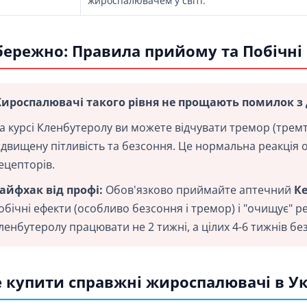
жироспалювачем у світі.
ережно: Правила прийому та Побічні
ироспалювачі такого рівня не прощають помилок з
а курсі Кленбутеролу ви можете відчувати тремор (тремт
ідвищену пітливість та безсоння. Це нормальна реакція 
ецепторів.
айфхак від профі:
Обов'язково приймайте аптечний
К
обічні ефекти (особливо безсоння і тремор) і "очищує" 
ленбутеролу працювати не 2 тижні, а цілих 4-6 тижнів бе
 купити справжні жироспалювачі в Ук