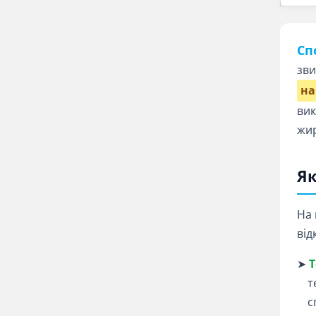
Сп
зви
на
вик
жир
Як
На 
від
➤
Т
т
с