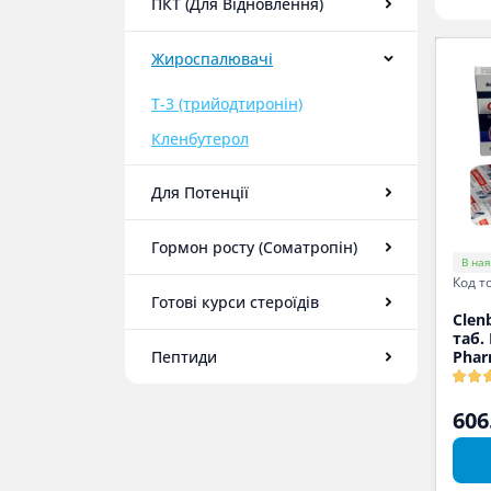
ПКТ (Для Відновлення)
Жироспалювачі
T-3 (трийодтиронін)
Кленбутерол
Для Потенції
Гормон росту (Соматропін)
В ная
Код т
Готові курси стероїдів
Clen
таб.
Пептиди
Phar
606