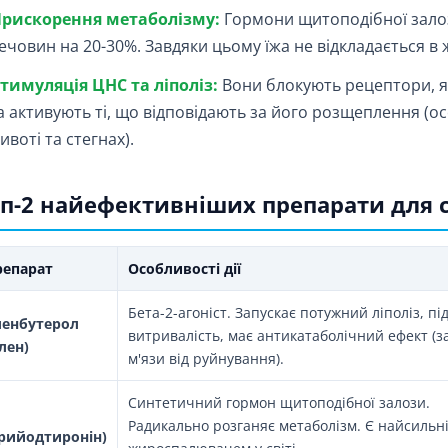
рискорення метаболізму:
Гормони щитоподібної залоз
ечовин на 20-30%. Завдяки цьому їжа не відкладається в
тимуляція ЦНС та ліполіз:
Вони блокують рецептори, як
а активують ті, що відповідають за його розщеплення (о
ивоті та стегнах).
п-2 найефективніших препарати для
репарат
Особливості дії
Бета-2-агоніст. Запускає потужний ліполіз, п
ленбутерол
витривалість, має антикатаболічний ефект (
лен)
м'язи від руйнування).
Синтетичний гормон щитоподібної залози.
Радикально розганяє метаболізм. Є найсиль
Трийодтиронін)