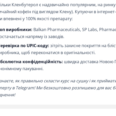
ільки Кленбутерол є надзвичайно популярним, на ринку 
ичайний кофеїн під виглядом Клену). Купуючи в інтернет
и впевнені у 100% якості препарату:
оп виробники:
Balkan Pharmaceuticals, SP Labs, Pharma
остачається напряму із заводів.
еревірка по UPIC-коду:
зітріть захисне покриття на бліс
иробника, щоб переконатися в оригінальності.
бсолютна конфіденційність:
швидка доставка Новою П
нонімному пакуванні.
знаєте, як правильно скласти курс на сушку і як прийм
перту в Telegram! Ми безкоштовно розпишемо для вас б
днення!