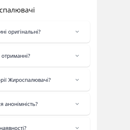
оспалювачі
ні оригінальні?
 отриманні?
орії Жироспалювачі?
я анонімність?
наявності?