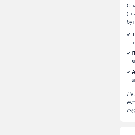
Оск
(зв
бут
✔
Т
п
✔
П
в
✔
А
а
Не 
екс
сху