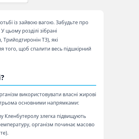
отьбі із зайвою вагою. Забудьте про
У цьому розділі зібрані
 Трийодтиронін Т3), які
ля того, щоб спалити весь підшкірний
і?
організм використовувати власні жирові
а трьома основними напрямками:
у Кленбутеролу злегка підвищують
 температуру, організм починає масово
те).