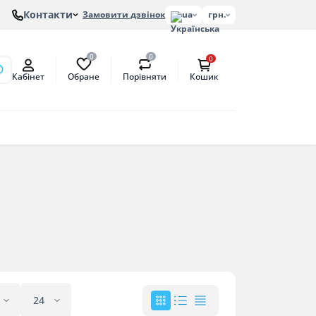
Контакти
Замовити дзвінок
ua
грн.
0
0
0
Обране
Порівняти
Кабінет
Кошик
онів
етат
антат