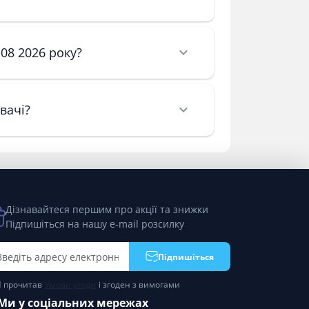
 08 2026 року?
вачі?
Дізнавайтеся першим про акції та знижки
Підпишіться на нашу e-mail розсилку
Підпишіться
Я прочитав
Умови угоди
і згоден з вимогами
Ми у соціальних мережах