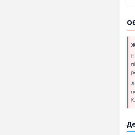
Об
Ж
Н
п
р
Л
п
К
Де