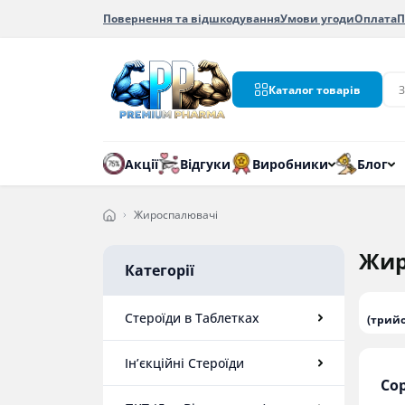
Повернення та відшкодування
Умови угоди
Оплата
П
Каталог товарів
Акції
Відгуки
Виробники
Блог
Жироспалювачі
Жир
Категорії
Стероїди в Таблетках
(трий
Ін’єкційні Стероїди
Со