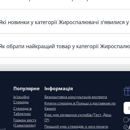
Які новинки у категорії Жироспалювачі з'явилися у
Як обрати найкращий товар у категорії Жироспалю
Популярне
Інформація
Ін’єкційні
Безкоштовна консультація експерта
Стероїди
Купити стероїди в Польщі з доставкою по
Стероїди в
Європі
Таблетках
Курс для лікування суглобів (Тест, Дека,
Гормон росту
ГР)
(Соматропін)
Перший курс стероїдів: з чого почати
сій