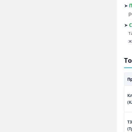
➤
П
р
➤
С
т
ж
То
П
К
(К
Т3
(