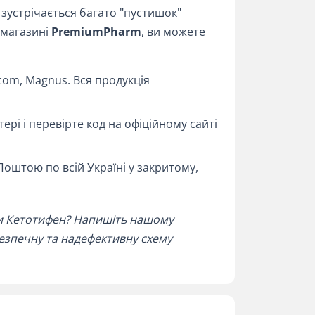
зустрічається багато "пустишок"
-магазині
PremiumPharm
, ви можете
com, Magnus. Вся продукція
тері і перевірте код на офіційному сайті
оштою по всій Україні у закритому,
ати Кетотифен? Напишіть нашому
езпечну та надефективну схему