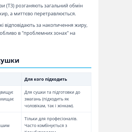
и (Т3) розганяють загальний обмін
 жир, а миттєво перетравлюється.
і відповідають за накопичення жиру,
собливо в "проблемних зонах" на
 сушки
Для кого підходить
ідвищує
Для сушки та підготовки до
захищає
змагань (підходить як
чоловікам, так і жінкам).
Тільки для професіоналів.
нішим
Часто комбінується з