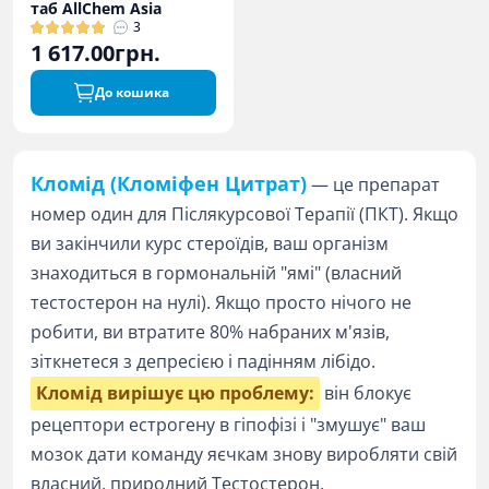
таб AllChem Asia
3
1 617.00грн.
До кошика
Кломід (Кломіфен Цитрат)
— це препарат
номер один для Післякурсової Терапії (ПКТ). Якщо
ви закінчили курс стероїдів, ваш організм
знаходиться в гормональній "ямі" (власний
тестостерон на нулі). Якщо просто нічого не
робити, ви втратите 80% набраних м'язів,
зіткнетеся з депресією і падінням лібідо.
Кломід вирішує цю проблему:
він блокує
рецептори естрогену в гіпофізі і "змушує" ваш
мозок дати команду яєчкам знову виробляти свій
власний, природний Тестостерон.