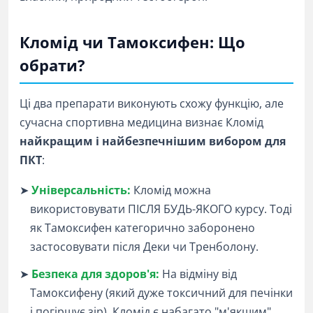
Кломід чи Тамоксифен: Що
обрати?
Ці два препарати виконують схожу функцію, але
сучасна спортивна медицина визнає Кломід
найкращим і найбезпечнішим вибором для
ПКТ
:
➤
Універсальність:
Кломід можна
використовувати ПІСЛЯ БУДЬ-ЯКОГО курсу. Тоді
як Тамоксифен категорично заборонено
застосовувати після Деки чи Тренболону.
➤
Безпека для здоров'я:
На відміну від
Тамоксифену (який дуже токсичний для печінки
і погіршує зір), Кломід є набагато "м'якшим"