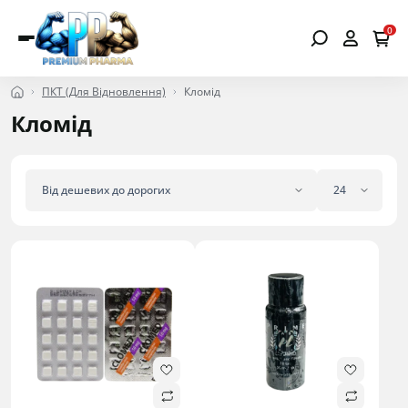
0
ПКТ (Для Відновлення)
Кломід
Кломід