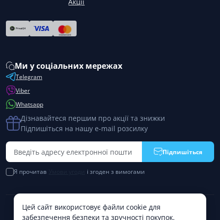
Акції
Ми у соціальних мережах
Telegram
Viber
Whatsapp
Дізнавайтеся першим про акції та знижки
Підпишіться на нашу e-mail розсилку
Підпишіться
Я прочитав
Умови угоди
і згоден з вимогами
Цей сайт використовує файли cookie для
PremiumPharm © 2026
забезпечення безпеки та зручності покупок.