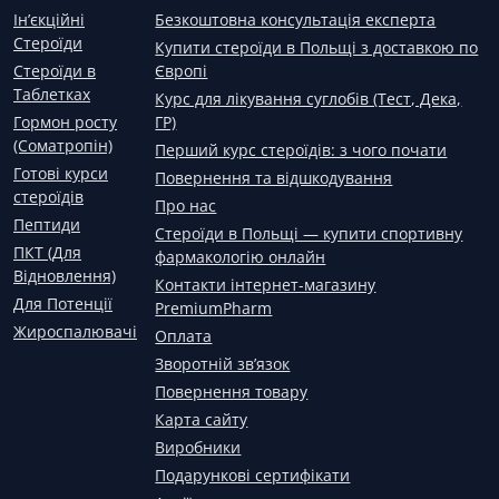
Ін’єкційні
Безкоштовна консультація експерта
Стероїди
Купити стероїди в Польщі з доставкою по
Стероїди в
Європі
Таблетках
Курс для лікування суглобів (Тест, Дека,
Гормон росту
ГР)
(Соматропін)
Перший курс стероїдів: з чого почати
Готові курси
Повернення та відшкодування
стероїдів
Про нас
Пептиди
Стероїди в Польщі — купити спортивну
ПКТ (Для
фармакологію онлайн
Відновлення)
Контакти інтернет-магазину
Для Потенції
PremiumPharm
Жироспалювачі
Оплата
Зворотній зв’язок
Повернення товару
Карта сайту
Виробники
Подарункові сертифікати