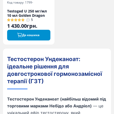
Код товару: 1799-
Testoged U 250 мг/мл
10 мл Golden Dragon
5
1 430.00грн.
До кошика
Тестостерон Ундеканоат:
ідеальне рішення для
довгострокової гормонозамісної
терапії (ГЗТ)
Тестостерон Ундеканоат (найбільш відомий під
торговими марками Небідо або Андріол)
— це
унікальний ефір тестостерону, який