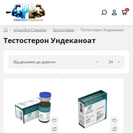
0
Ін’єкційні Стероїди
Тестостерон
Тестостерон Ундеканоат
Тестостерон Ундеканоат