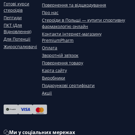
Готові курси
Повернення та відшкодування
стероїдів
Про нас
Пептиди
Стероїди в Польщі — купити спортивну
ПКТ (Для
фармакологію онлайн
Відновлення)
Контакти інтернет-магазину
Для Потенції
PremiumPharm
Жироспалювачі
Оплата
Зворотній зв’язок
Повернення товару
Карта сайту
Виробники
Подарункові сертифікати
Акції
Ми у соціальних мережах