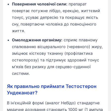
Повернення чоловічої сили:
препарат
повертає потужне лібідо, ерекцію, життєвий
тонус, усуває депресію та покращує якість
сну, повертаючи чоловіка до повноцінного
життя.
Омолодження організму:
сприяє плавному
спалюванню вісцерального (черевного) жиру,
зміцнює кісткову тканину (профілактика
остеопорозу) та підтримує здоровий тонус
м'язів без ризику для серцево-судинної
системи.
Як правильно приймати Тестостерон
Ундеканоат?
В ін'єкційній формі (аналог Небідо) стандартне
медичне дозування становить 1000 мг (1 ампула