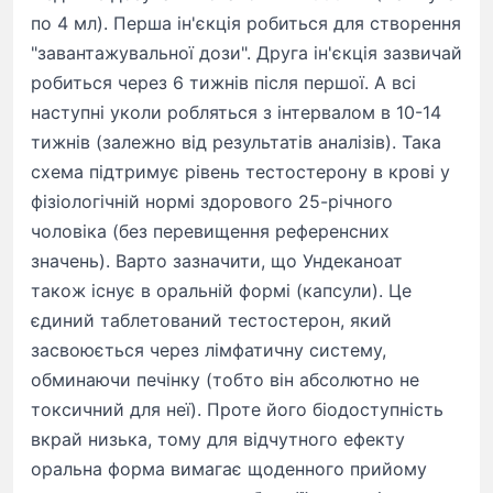
по 4 мл). Перша ін'єкція робиться для створення
"завантажувальної дози". Друга ін'єкція зазвичай
робиться через 6 тижнів після першої. А всі
наступні уколи робляться з інтервалом в 10-14
тижнів (залежно від результатів аналізів). Така
схема підтримує рівень тестостерону в крові у
фізіологічній нормі здорового 25-річного
чоловіка (без перевищення референсних
значень). Варто зазначити, що Ундеканоат
також існує в оральній формі (капсули). Це
єдиний таблетований тестостерон, який
засвоюється через лімфатичну систему,
обминаючи печінку (тобто він абсолютно не
токсичний для неї). Проте його біодоступність
вкрай низька, тому для відчутного ефекту
оральна форма вимагає щоденного прийому