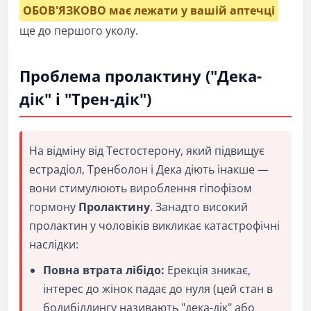
ОБОВ'ЯЗКОВО має лежати у вашій аптечці
ще до першого уколу.
Проблема пролактину ("Дека-
дік" і "Трен-дік")
На відміну від Тестостерону, який підвищує
естрадіол, Тренболон і Дека діють інакше —
вони стимулюють вироблення гіпофізом
гормону
Пролактину
. Занадто високий
пролактин у чоловіків викликає катастрофічні
наслідки:
Повна втрата лібідо:
Ерекція зникає,
інтерес до жінок падає до нуля (цей стан в
бодибілдингу називають "дека-дік" або