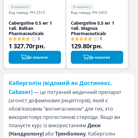
В наявності
В наявності
Код товару: PH-2515
Код товару: PH-2453
Cabergoline 0.5 мг 1
Cabergoline 0.5 мг 1
таб. Balkan
таб. Magnus
Pharmaceuticals
Pharmaceuticals
3
5
1 327.70грн.
129.80грн.
До кошика
До кошика
Каберголін (відомий як Достинекс,
Cabaser)
— це потужний медичний препарат
(агоніст дофамінових рецепторів), який є
обов'язковим "вогнегасником" для тих, хто
використовує прогестинові стероїди. Якщо ви
плануєте курс із використанням
Деки
(Нандролону)
або
Тренболону
, Каберголін