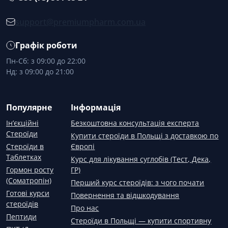
support@premiumpharm.com.ua
Графік роботи
Пн-Сб: з 09:00 до 22:00
Нд: з 09:00 до 21:00
Популярне
Інформація
Ін’єкційні
Безкоштовна консультація експерта
Стероїди
Купити стероїди в Польщі з доставкою по
Стероїди в
Європі
Таблетках
Курс для лікування суглобів (Тест, Дека,
Гормон росту
ГР)
(Соматропін)
Перший курс стероїдів: з чого почати
Готові курси
Повернення та відшкодування
стероїдів
Про нас
Пептиди
Стероїди в Польщі — купити спортивну