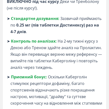
ВИКЛЮЧНО під час курсу
Деки чи Тренболону
(не після курсу!).
➤
Стандартне дозування:
Зазвичай приймають
по
0.25 мг (пів таблетки Достинексу) раз на
4-7 днів
.
➤
Контроль по аналізах:
На 2-му тижні курсу з
Декою або Треном здайте аналіз на Пролактин.
Якщо він перевищує верхню межу референсу —
випийте пів таблетки Каберголіну і повторіть
аналіз через тиждень.
➤
Приємний бонус:
Оскільки Каберголін
стимулює рецептори дофаміну, багато
спортсменів відзначають різке покращення
настрою, мотивації, "драйву" та суттєве
скорочення часу на відновлення між статевими