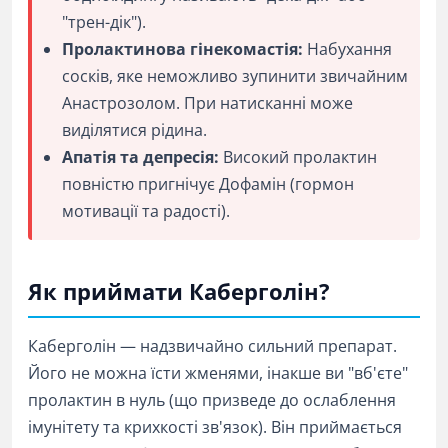
"трен-дік").
Пролактинова гінекомастія:
Набухання
сосків, яке неможливо зупинити звичайним
Анастрозолом. При натисканні може
виділятися рідина.
Апатія та депресія:
Високий пролактин
повністю пригнічує Дофамін (гормон
мотивації та радості).
Як приймати Каберголін?
Каберголін — надзвичайно сильний препарат.
Його не можна їсти жменями, інакше ви "вб'єте"
пролактин в нуль (що призведе до ослаблення
імунітету та крихкості зв'язок). Він приймається