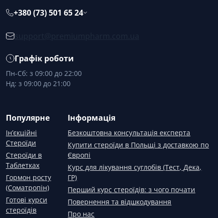
+380 (73) 501 65 24
support@premiumpharm.com.ua
Графік роботи
Пн-Сб: з 09:00 до 22:00
Нд: з 09:00 до 21:00
Популярне
Інформація
Ін’єкційні
Безкоштовна консультація експерта
Стероїди
Купити стероїди в Польщі з доставкою по
Стероїди в
Європі
Таблетках
Курс для лікування суглобів (Тест, Дека,
Гормон росту
ГР)
(Соматропін)
Перший курс стероїдів: з чого почати
Готові курси
Повернення та відшкодування
стероїдів
Про нас