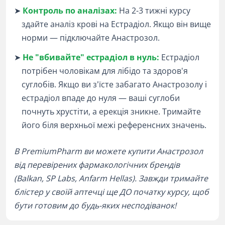
➤
Контроль по аналізах:
На 2-3 тижні курсу
здайте аналіз крові на Естрадіол. Якщо він вище
норми — підключайте Анастрозол.
➤
Не "вбивайте" естрадіол в нуль:
Естрадіол
потрібен чоловікам для лібідо та здоров'я
суглобів. Якщо ви з'їсте забагато Анастрозолу і
естрадіол впаде до нуля — ваші суглоби
почнуть хрустіти, а ерекція зникне. Тримайте
його біля верхньої межі референсних значень.
В PremiumPharm ви можете купити Анастрозол
від перевірених фармакологічних брендів
(Balkan, SP Labs, Anfarm Hellas). Завжди тримайте
блістер у своїй аптечці ще ДО початку курсу, щоб
бути готовим до будь-яких несподіванок!