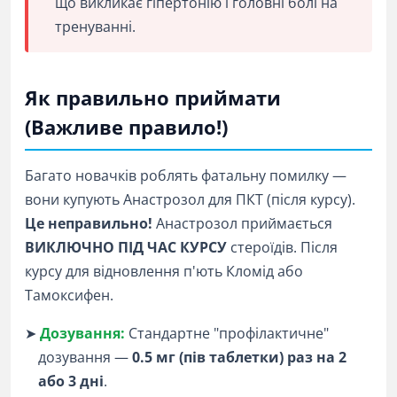
що викликає гіпертонію і головні болі на
тренуванні.
Як правильно приймати
(Важливе правило!)
Багато новачків роблять фатальну помилку —
вони купують Анастрозол для ПКТ (після курсу).
Це неправильно!
Анастрозол приймається
ВИКЛЮЧНО ПІД ЧАС КУРСУ
стероїдів. Після
курсу для відновлення п'ють Кломід або
Тамоксифен.
➤
Дозування:
Стандартне "профілактичне"
дозування —
0.5 мг (пів таблетки) раз на 2
або 3 дні
.