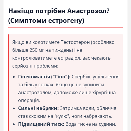
Навіщо потрібен Анастрозол?
(Симптоми естрогену)
Якщо ви колотимете Тестостерон (особливо
більше 250 мг на тиждень) і не
контролюватимете естрадіол, вас чекають
серйозні проблеми:
Гінекомастія ("Гіно"):
Свербіж, ущільнення
та біль у сосках. Якщо це не зупинити
Анастрозолом, допоможе лише хірургічна
операція.
Сильні набряки:
Затримка води, обличчя
стає схожим на "кулю", ноги набрякають.
Підвищений тиск:
Вода тисне на судини,