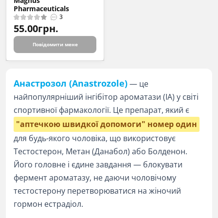
Magnus
Pharmaceuticals
3
55.00грн.
Повідомити мене
Анастрозол (Anastrozole)
— це
найпопулярніший інгібітор ароматази (ІА) у світі
спортивної фармакології. Це препарат, який є
"аптечкою швидкої допомоги" номер один
для будь-якого чоловіка, що використовує
Тестостерон, Метан (Данабол) або Болденон.
Його головне і єдине завдання — блокувати
фермент ароматазу, не даючи чоловічому
тестостерону перетворюватися на жіночий
гормон естрадіол.